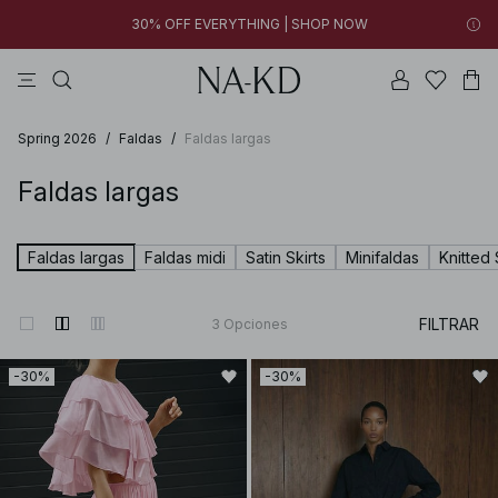
30% OFF EVERYTHING | SHOP NOW
vestidos
tops
pantalones
collar
negras
12h 00m 47s
30% OFF EVERYTHING | SHOP NOW
FINAL SALE | SHOP NOW
Spring 2026
/
Faldas
/
Faldas largas
Faldas largas
Faldas largas
Faldas midi
Satin Skirts
Minifaldas
Knitted 
FILTRAR
3
Opciones
-30%
-30%