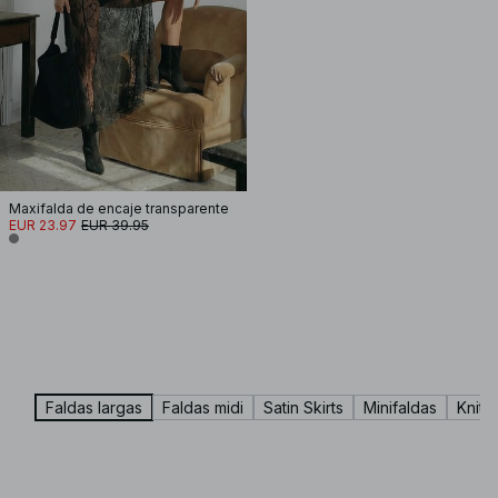
Maxifalda de encaje transparente
EUR 23.97
EUR 39.95
Faldas largas
Faldas midi
Satin Skirts
Minifaldas
Knitte