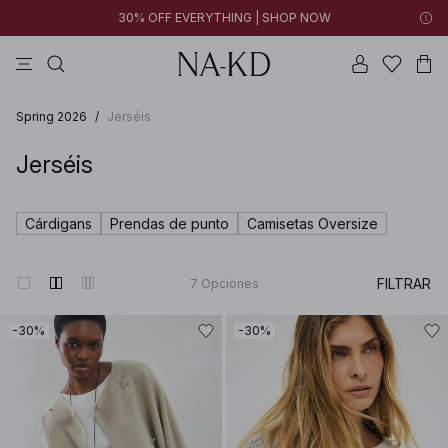
30% OFF EVERYTHING | SHOP NOW
vestidos
tops
pantalones
perla
collar
Spring 2026
/
Jerséis
Jerséis
Cárdigans
Prendas de punto
Camisetas Oversize
FILTRAR
7
Opciones
-30%
-30%