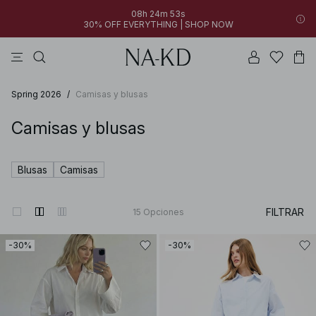
08h 24m 53s
30% OFF EVERYTHING | SHOP NOW
vestidos
tops
pantalones
collar
marrón oscuro
Spring 2026
/
Camisas y blusas
Camisas y blusas
Blusas
Camisas
FILTRAR
15
Opciones
-30%
-30%