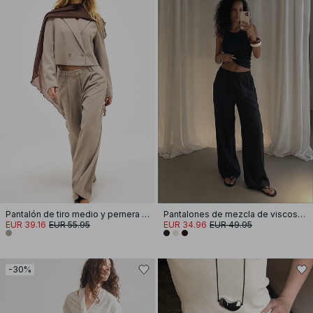
Pantalón de tiro medio y pernera ancha
Pantalones de mezcla de viscosa anchos y de talle medio
EUR 39.16
EUR 55.95
EUR 34.96
EUR 49.95
-30%