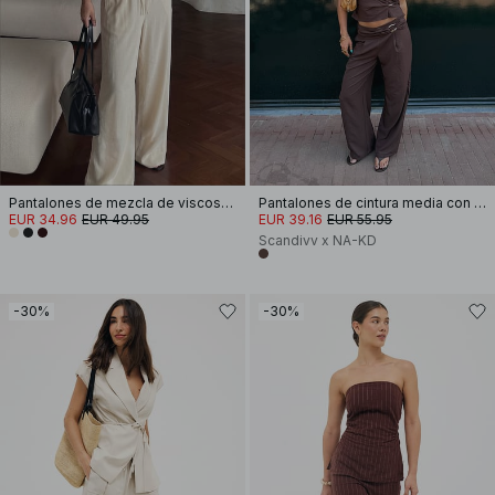
Pantalones de mezcla de viscosa anchos y de talle medio
Pantalones de cintura media con detalle de hebilla
EUR 34.96
EUR 49.95
EUR 39.16
EUR 55.95
Scandivv x NA-KD
-30%
-30%