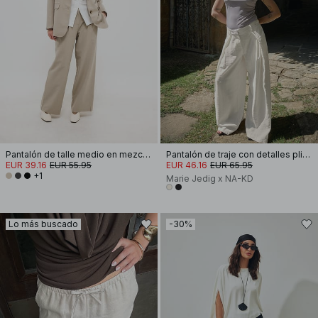
Pantalón de talle medio en mezcla de tejidos
Pantalón de traje con detalles plisados
EUR 39.16
EUR 55.95
EUR 46.16
EUR 65.95
+1
Marie Jedig x NA-KD
Lo más buscado
-30%