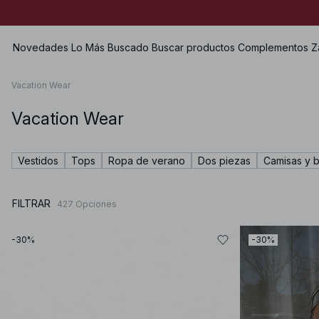
Novedades
Lo Más Buscado
Buscar productos
Complementos
Z
Vacation Wear
Vacation Wear
Ver todo
Ver todo
Ver todo
Shorts
Vestidos
Bolsos
Zapatos planos
Bañadores
Vestidos
Tops
Ropa de verano
Dos piezas
Camisas y b
Tops
Joyería
Heels
Lencería
Jerséis
Gafas de sol
Zapatos de cuero
Dos piezas
FILTRAR
427
Opciones
Camisas & Blusas
Cinturones
Botas
Premium Selection
Abrigos & Chaquetas
Pañuelos
Próximamente
-30%
-30%
Americanas
Gorros & Guantes
Premios especiales
Pantalones
Accesorios para el pelo
Vaqueros
Guantes
Faldas