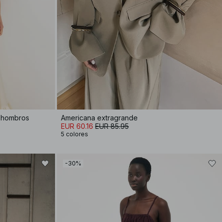
s hombros
Americana extragrande
EUR 60.16
EUR 85.95
5 colores
-30%