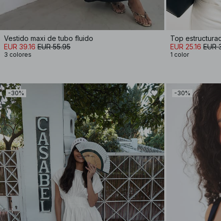
Vestido maxi de tubo fluido
Top estructura
EUR 39.16
EUR 55.95
EUR 25.16
EUR 
3 colores
1 color
-30%
-30%