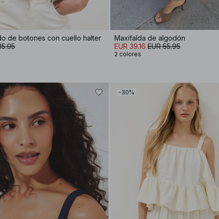
do de botones con cuello halter
Maxifalda de algodón
35.95
EUR 39.16
EUR 55.95
2 colores
-30%