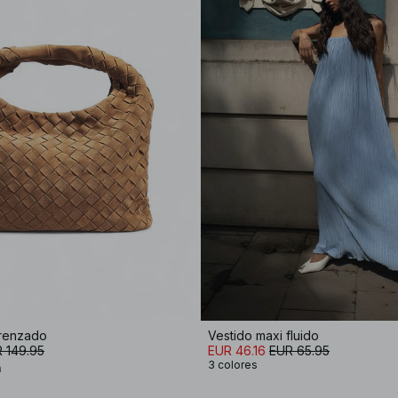
trenzado
Vestido maxi fluido
 149.95
EUR 46.16
EUR 65.95
3 colores
a