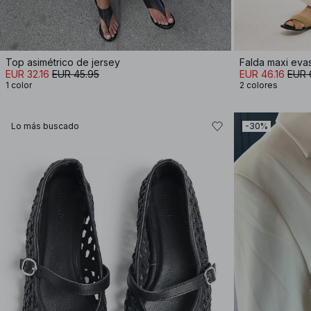
Top asimétrico de jersey
Falda maxi evas
EUR 32.16
EUR 45.95
EUR 46.16
EUR 
1 color
2 colores
Lo más buscado
-30%