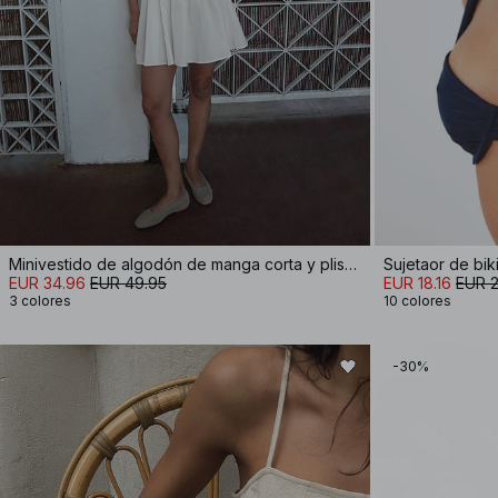
Minivestido de algodón de manga corta y plisado
EUR 34.96
EUR 49.95
EUR 18.16
EUR 2
3 colores
10 colores
-30%