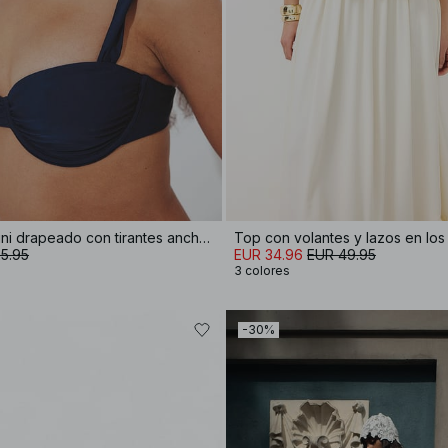
Sujetaor de bikini drapeado con tirantes anchos
Top con volantes y lazos en lo
5.95
EUR 34.96
EUR 49.95
3 colores
-30%