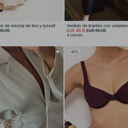
é de mezcla de lino y lyocell
Vestido de tirantes con volúmen
65.95
EUR 46.16
EUR 65.95
4 colores
-30%