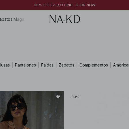
30% OFF EVERYTHING | SHOP NOW
apatos
Magazine
lusas
Pantalones
Faldas
Zapatos
Complementos
America
-30%