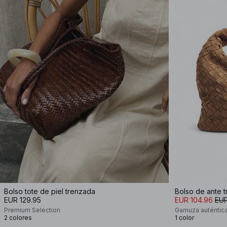
Bolso tote de piel trenzada
Bolso de ante 
EUR 129.95
EUR 104.96
EUR
Premium Selection
Gamuza auténtic
2 colores
1 color