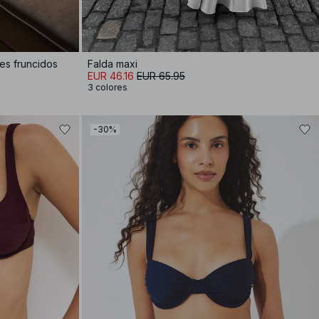
es fruncidos
Falda maxi
EUR 46.16
EUR 65.95
3 colores
-30%