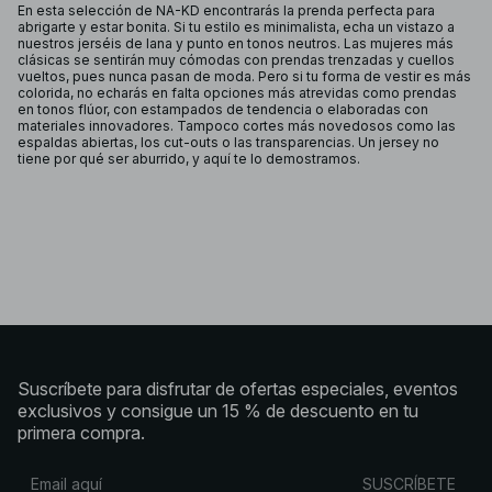
En esta selección de NA-KD encontrarás la prenda perfecta para
abrigarte y estar bonita. Si tu estilo es minimalista, echa un vistazo a
nuestros jerséis de lana y punto en tonos neutros. Las mujeres más
clásicas se sentirán muy cómodas con prendas trenzadas y cuellos
vueltos, pues nunca pasan de moda. Pero si tu forma de vestir es más
colorida, no echarás en falta opciones más atrevidas como prendas
en tonos flúor, con estampados de tendencia o elaboradas con
materiales innovadores. Tampoco cortes más novedosos como las
espaldas abiertas, los cut-outs o las transparencias. Un jersey no
tiene por qué ser aburrido, y aquí te lo demostramos.
Suscríbete para disfrutar de ofertas especiales, eventos
exclusivos y consigue un 15 % de descuento en tu
primera compra.
SUSCRÍBETE