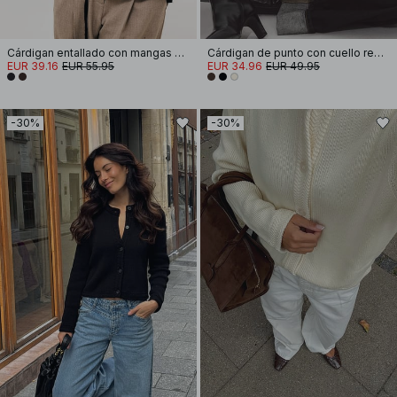
Cárdigan entallado con mangas esculpidas
Cárdigan de punto con cuello redondo
EUR 39.16
EUR 55.95
EUR 34.96
EUR 49.95
-30%
-30%