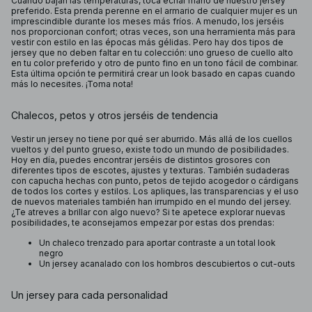
Cuando bajan las temperaturas, toca echar mano de nuestro jersey
preferido. Esta prenda perenne en el armario de cualquier mujer es un
imprescindible durante los meses más fríos. A menudo, los jerséis
nos proporcionan confort; otras veces, son una herramienta más para
vestir con estilo en las épocas más gélidas. Pero hay dos tipos de
jersey que no deben faltar en tu colección: uno grueso de cuello alto
en tu color preferido y otro de punto fino en un tono fácil de combinar.
Esta última opción te permitirá crear un look basado en capas cuando
más lo necesites. ¡Toma nota!
Chalecos, petos y otros jerséis de tendencia
Vestir un jersey no tiene por qué ser aburrido. Más allá de los cuellos
vueltos y del punto grueso, existe todo un mundo de posibilidades.
Hoy en día, puedes encontrar jerséis de distintos grosores con
diferentes tipos de escotes, ajustes y texturas. También sudaderas
con capucha hechas con punto, petos de tejido acogedor o cárdigans
de todos los cortes y estilos. Los apliques, las transparencias y el uso
de nuevos materiales también han irrumpido en el mundo del jersey.
¿Te atreves a brillar con algo nuevo? Si te apetece explorar nuevas
posibilidades, te aconsejamos empezar por estas dos prendas:
Un chaleco trenzado para aportar contraste a un total look
negro
Un jersey acanalado con los hombros descubiertos o cut-outs
Un jersey para cada personalidad