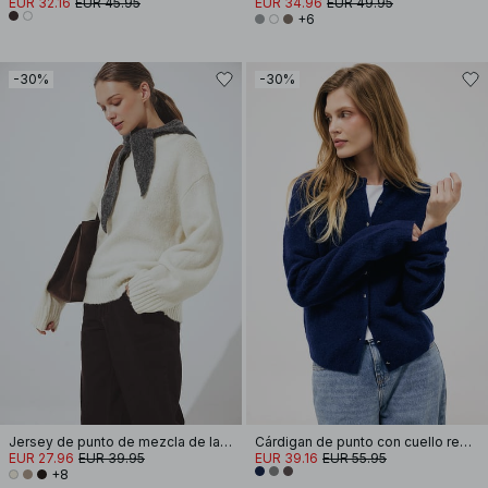
EUR 32.16
EUR 45.95
EUR 34.96
EUR 49.95
+6
-30%
-30%
Jersey de punto de mezcla de lana con cuello redondo
Cárdigan de punto con cuello redondo y botones
EUR 27.96
EUR 39.95
EUR 39.16
EUR 55.95
+8