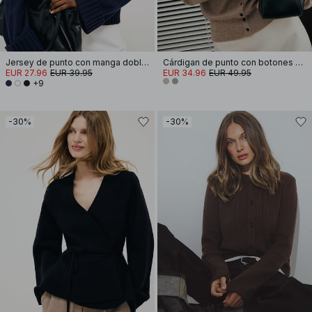
Jersey de punto con manga doblada
Cárdigan de punto con botones ondulados
EUR 27.96
EUR 39.95
EUR 34.96
EUR 49.95
+9
-30%
-30%