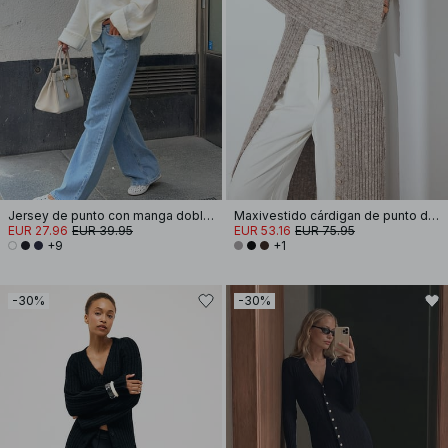
Jersey de punto con manga doblada
Maxivestido cárdigan de punto de mezcla de lana
EUR 27.96
EUR 39.95
EUR 53.16
EUR 75.95
+9
+1
-30%
-30%