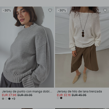
-30%
-30%
Jersey de punto con manga doblada
Jersey de hilo de lana trenzada
EUR 27.96
EUR 39.95
EUR 32.16
EUR 45.95
+9