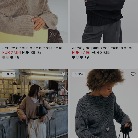
Jersey de punto de mezcla de lana con cuello redondo
Jersey de punto con manga doblada
EUR 27.96
EUR 39.95
EUR 27.96
EUR 39.95
+8
+9
-30%
-30%