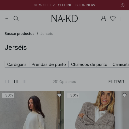
30% OFF EVERYTHING | SHOP NOW
vestidos
pantalones
tops
collar
grises
Buscar productos
/
Jerséis
Jerséis
Cárdigans
Prendas de punto
Chalecos de punto
Camiset
FILTRAR
251
Opciones
-30%
-30%