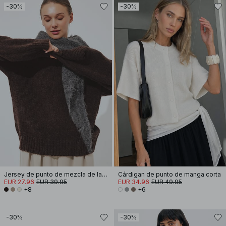
-30%
-30%
Jersey de punto de mezcla de lana con cuello redondo
Cárdigan de punto de manga corta
EUR 27.96
EUR 39.95
EUR 34.96
EUR 49.95
+8
+6
-30%
-30%