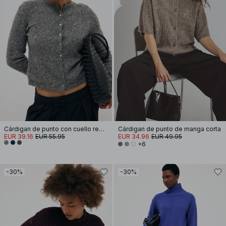
Cárdigan de punto con cuello redondo y botones
Cárdigan de punto de manga corta
EUR 39.16
EUR 55.95
EUR 34.96
EUR 49.95
+6
-30%
-30%