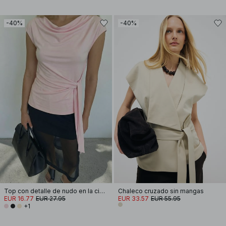
-40%
-40%
Top con detalle de nudo en la cintura
Chaleco cruzado sin mangas
EUR 16.77
EUR 27.95
EUR 33.57
EUR 55.95
+1