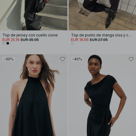
Top de jersey con cuello cisne
Top de punto de manga sisa y cuello subido
EUR 25.16
EUR 35.95
EUR 19.56
EUR 27.95
-30%
-40%