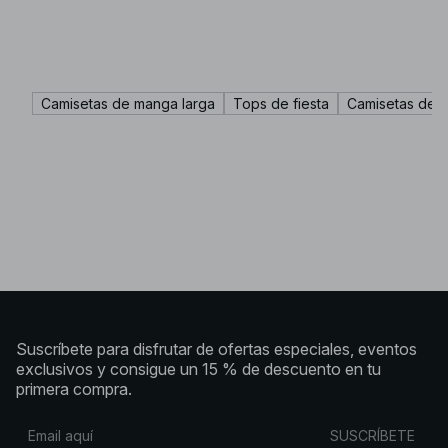
Camisetas de manga larga
Tops de fiesta
Camisetas de 
Suscríbete para disfrutar de ofertas especiales, eventos
exclusivos y consigue un 15 % de descuento en tu
primera compra.
SUSCRÍBETE