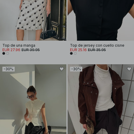
Top de una manga
Top de jersey con cuello cisne
EUR 27.96
EUR 39.95
EUR 25.16
EUR 35.95
-30%
-30%