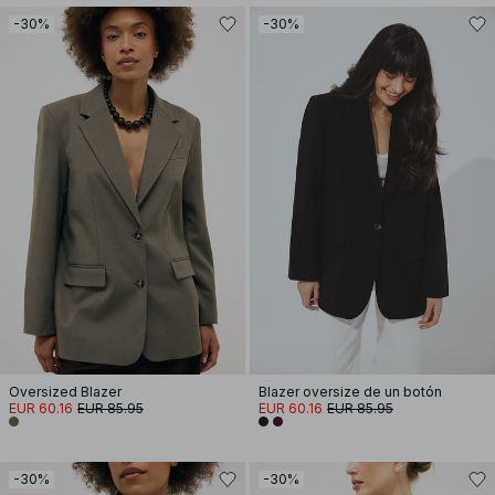
-30%
-30%
Oversized Blazer
Blazer oversize de un botón
EUR 60.16
EUR 85.95
EUR 60.16
EUR 85.95
-30%
-30%