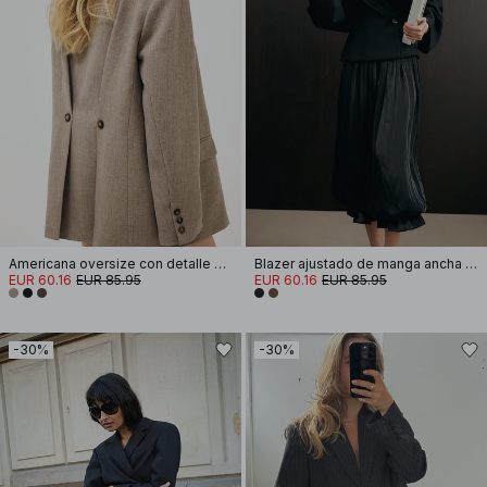
Americana oversize con detalle de botones en la espalda
Blazer ajustado de manga ancha corta
EUR 60.16
EUR 85.95
EUR 60.16
EUR 85.95
-30%
-30%