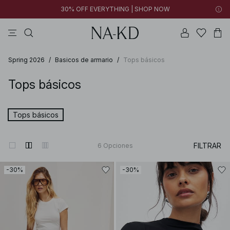
30% OFF EVERYTHING | SHOP NOW
vestidos
pantalones
tops
tops ml
collar
Spring 2026
/
Basicos de armario
/
Tops básicos
Tops básicos
Tops básicos
FILTRAR
6
Opciones
-30%
-30%