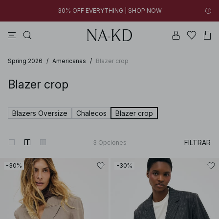
30% OFF EVERYTHING | SHOP NOW
vestidos
pantalones
tops
blancos
collar
14h 45m 23s
30% OFF EVERYTHING | SHOP NOW
FINAL SALE | SHOP NOW
Spring 2026
/
Americanas
/
Blazer crop
Blazer crop
Blazers Oversize
Chalecos
Blazer crop
FILTRAR
3
Opciones
-30%
-30%