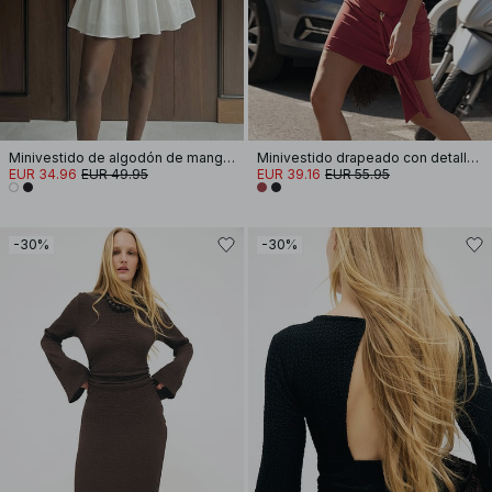
Minivestido de algodón de manga larga con canesú
Minivestido drapeado con detalle de hebilla
EUR 34.96
EUR 49.95
EUR 39.16
EUR 55.95
-30%
-30%