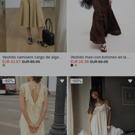
Vestido camisero cargo de algodón grueso
Vestido maxi con botones en la parte delantera y cuello halter
EUR 42.97
EUR 85.95
EUR 26.38
EUR 65.95
-60%
-50%