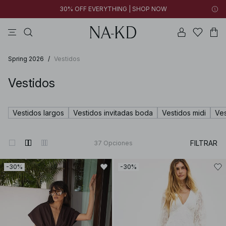
30% OFF EVERYTHING | SHOP NOW
vestidos
pantalones
tops
tops ml
collar
Spring 2026
/
Vestidos
Vestidos
Vestidos largos
Vestidos invitadas boda
Vestidos midi
Ves
FILTRAR
37
Opciones
-30%
-30%