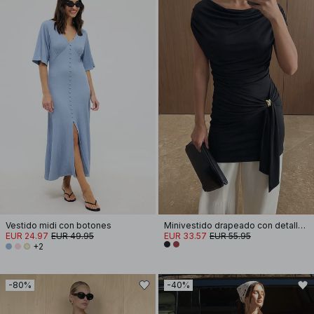
Vestido midi con botones
Minivestido drapeado con detalle de hebilla
EUR 24.97
EUR 49.95
EUR 33.57
EUR 55.95
+2
-80%
-40%