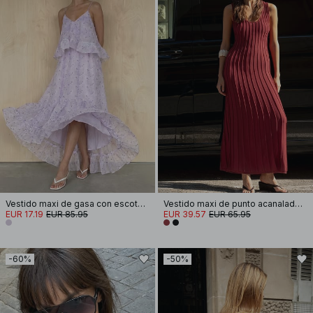
Vestido maxi de gasa con escote en V y volumen
Vestido maxi de punto acanalado con escote redondo
EUR 17.19
EUR 85.95
EUR 39.57
EUR 65.95
-60%
-50%