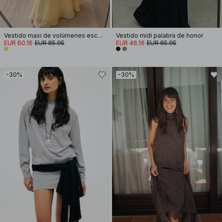
Vestido maxi de volúmenes escalonados y corte palabra de honor
Vestido midi palabra de honor
EUR 60.16
EUR 85.95
EUR 46.16
EUR 65.95
-30%
-30%