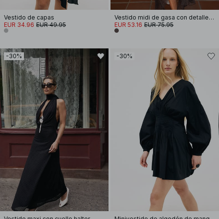
Vestido de capas
Vestido midi de gasa con detalle de pañuelo
EUR 34.96
EUR 49.95
EUR 53.16
EUR 75.95
-30%
-30%
Vestido maxi con cuello halter
Minivestido de algodón de manga larga con canesú