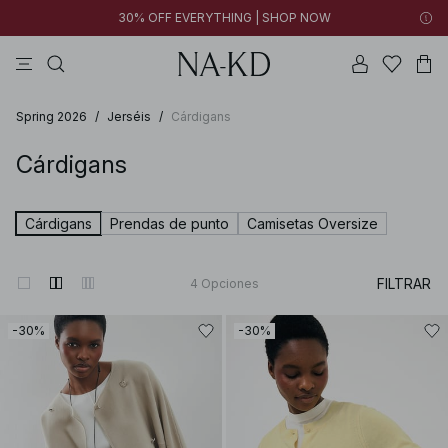
30% OFF EVERYTHING | SHOP NOW
vestidos
tops
pantalones
perla
collar
Spring 2026
/
Jerséis
/
Cárdigans
Cárdigans
Cárdigans
Prendas de punto
Camisetas Oversize
FILTRAR
4
Opciones
-30%
-30%