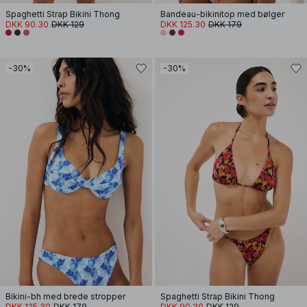
Spaghetti Strap Bikini Thong
Bandeau-bikinitop med bølger
DKK 90.30
DKK 129
DKK 125.30
DKK 179
-30%
-30%
Bikini-bh med brede stropper
Spaghetti Strap Bikini Thong
DKK 125.30
DKK 179
DKK 90.30
DKK 129