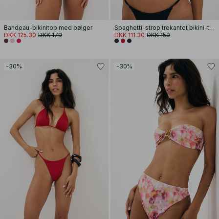
Bandeau-bikinitop med bølger
Spaghetti-strop trekantet bikini-top
DKK 125.30
DKK 179
DKK 111.30
DKK 159
-30%
-30%