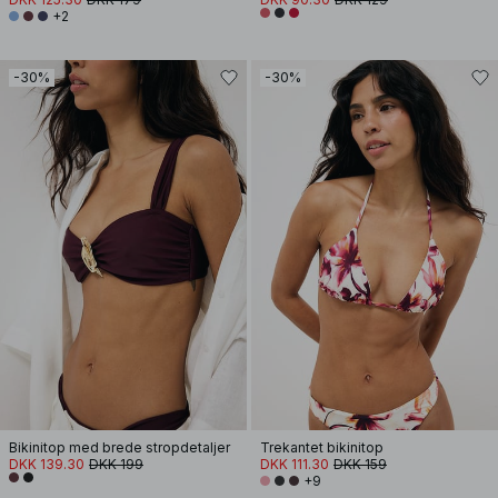
+2
-30%
-30%
Bikinitop med brede stropdetaljer
Trekantet bikinitop
DKK 139.30
DKK 199
DKK 111.30
DKK 159
+9