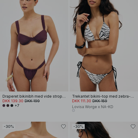
Draperet bikinibh med vide stropper
Trekantet bikini-top med zebra-print
DKK 139.30
DKK 199
DKK 111.30
DKK 159
+7
Lovisa Worge x NA-KD
-30%
-30%