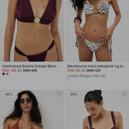
Hammered Buckle Detalje Bikini Top
Bikinitrusse med zebraprint og bindedetalje
DKK 139.30
DKK 199
DKK 90.30
DKK 129
Lovisa Worge x NA-KD
-30%
-30%