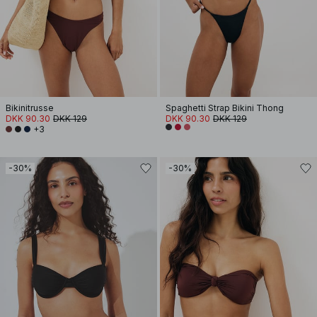
Bikinitrusse
Spaghetti Strap Bikini Thong
DKK 90.30
DKK 129
DKK 90.30
DKK 129
+3
-30%
-30%