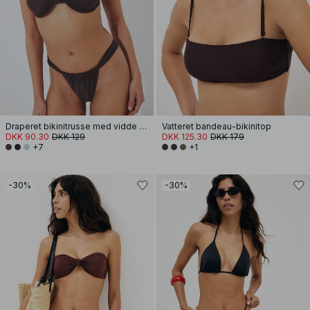
Draperet bikinitrusse med vidde stropper
Vatteret bandeau-bikinitop
DKK 90.30
DKK 129
DKK 125.30
DKK 179
+7
+1
-30%
-30%