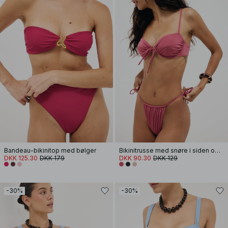
Bandeau-bikinitop med bølger
Bikinitrusse med snøre i siden og bindebånd
DKK 125.30
DKK 179
DKK 90.30
DKK 129
-30%
-30%