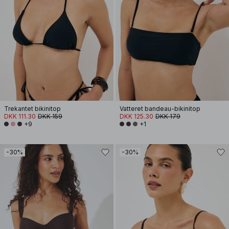
Trekantet bikinitop
Vatteret bandeau-bikinitop
DKK 111.30
DKK 159
DKK 125.30
DKK 179
+9
+1
-30%
-30%