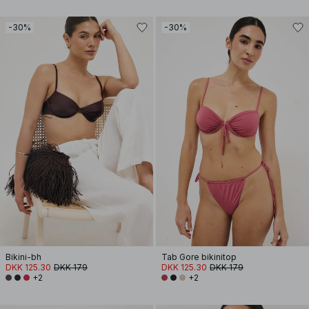
-30%
-30%
Bikini-bh
Tab Gore bikinitop
DKK 125.30
DKK 179
DKK 125.30
DKK 179
+2
+2