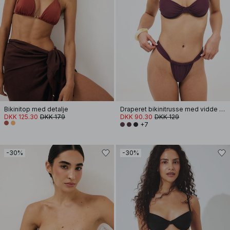
Bikinitop med detalje
Draperet bikinitrusse med vidde stropper
DKK 125.30
DKK 179
DKK 90.30
DKK 129
+7
-30%
-30%