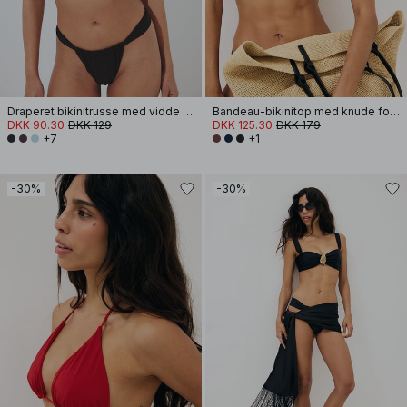
Draperet bikinitrusse med vidde stropper
Bandeau-bikinitop med knude foran
DKK 90.30
DKK 129
DKK 125.30
DKK 179
+7
+1
-30%
-30%