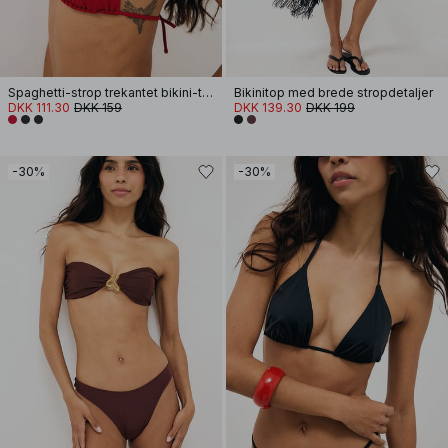
Spaghetti-strop trekantet bikini-top
Bikinitop med brede stropdetaljer
DKK 111.30
DKK 159
DKK 139.30
DKK 199
-30%
-30%