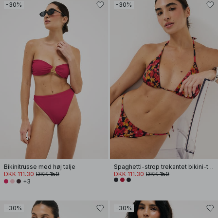
-30%
-30%
Bikinitrusse med høj talje
Spaghetti-strop trekantet bikini-top
DKK 111.30
DKK 159
DKK 111.30
DKK 159
+3
-30%
-30%