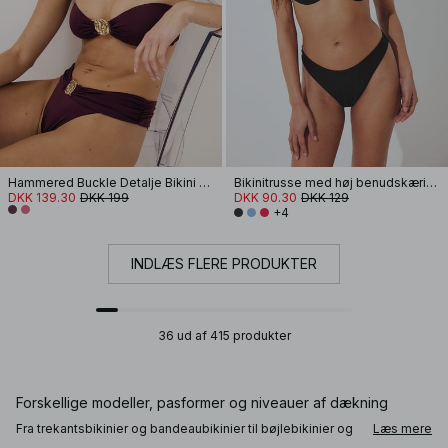
Hammered Buckle Detalje Bikini Bandeau
Bikinitrusse med høj benudskæring
DKK 139.30
DKK 199
DKK 90.30
DKK 129
+4
INDLÆS FLERE PRODUKTER
36 ud af 415 produkter
Forskellige modeller, pasformer og niveauer af dækning
Fra trekantsbikinier og bandeaubikinier til bøjlebikinier og
Læs mere
højtaljede bikinitrusser tilbyder modellerne forskellige