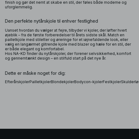
finish og gør det nemt at skabe en stil, der føles både moderne og
uforglemmelig.
Den perfekte nytårskjole til enhver festlighed
Uanset hvordan du vælger at fejre, tilbyder vi kjoler, der løfter hvert
øjeblik – fra de første forberedelser til årets sidste skål. Match en
pailletkjole med stiletter og øreringe for et iøjnefaldende look, eller
vælg en langærmet glitrende kjole med blazer og hæle for en stil, der
er både elegant og komfortabel.
Hos NA-KD finder du nytårskjoler, der forener selvsikkerhed, komfort
og gennemtænkt design – en stilfuld start på det nye år.
Dette er måske noget for dig:
Efterårskjoler
Pailletkjoler
Blondekjoler
Bodycon-kjoler
Festkjoler
Skulderlø