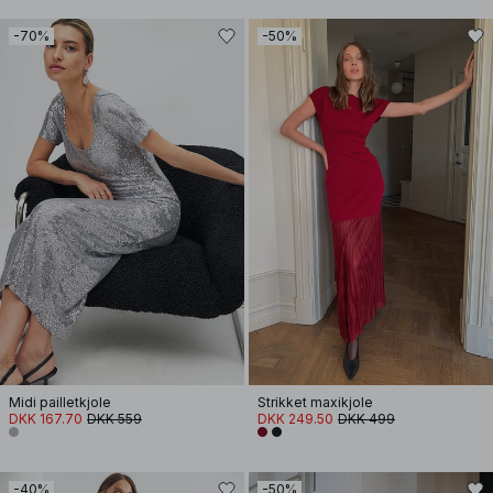
-70%
-50%
Midi pailletkjole
Strikket maxikjole
DKK 167.70
DKK 559
DKK 249.50
DKK 499
-40%
-50%