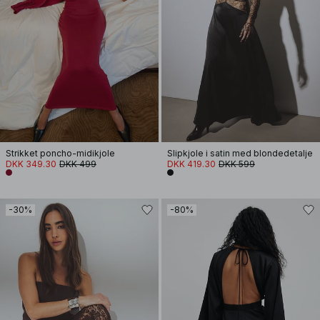
Strikket poncho-midikjole
Slipkjole i satin med blondedetalje
DKK 349.30
DKK 499
DKK 419.30
DKK 599
-30%
-80%