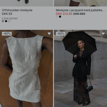
Offshoulder minikjole
Minikjole i jacquard med pailletter og flæser i siden
DKK 59
DKK 223.60
DKK 559
Lave priser
-60%
-50%