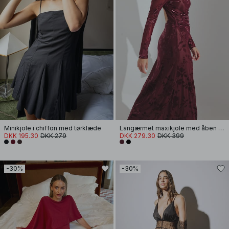
Minikjole i chiffon med tørklæde
Langærmet maxikjole med åben ryg
DKK 195.30
DKK 279
DKK 279.30
DKK 399
-30%
-30%