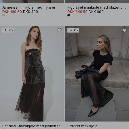
Ærmeløs minikjole med frynser
Figursyet minikjole med blazerlook
DKK 199.60
DKK 499
DKK 349.50
DKK 699
-80%
-40%
Bandeau-maxikjole med pailletter
Strikket maxikjole