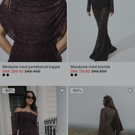
Minikjole med perlebesat kappe
Maxikjole med blonde
DKK 299.40
DKK 499
DKK 119.80
DKK 599
-80%
-50%