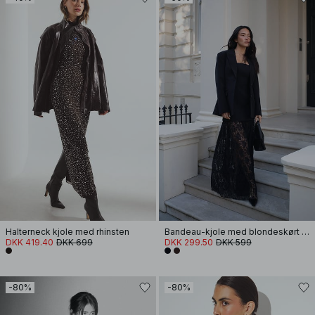
Halterneck kjole med rhinsten
Bandeau-kjole med blondeskørt og skulpturel pasform
DKK 419.40
DKK 699
DKK 299.50
DKK 599
-80%
-80%