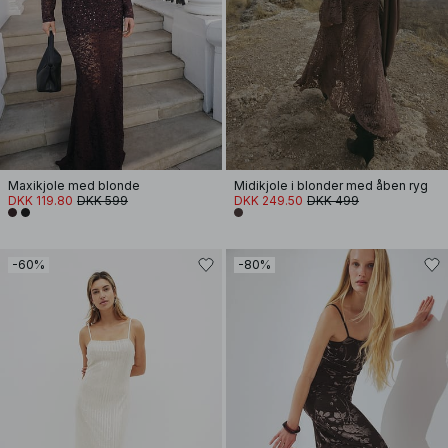
Maxikjole med blonde
Midikjole i blonder med åben ryg
DKK 119.80
DKK 599
DKK 249.50
DKK 499
-60%
-80%