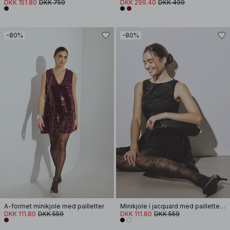
DKK 151.80
DKK 759
DKK 299.40
DKK 499
-80%
-80%
A-formet minikjole med pailletter
Minikjole i jacquard med pailletter og flæser i siden
DKK 111.80
DKK 559
DKK 111.80
DKK 559