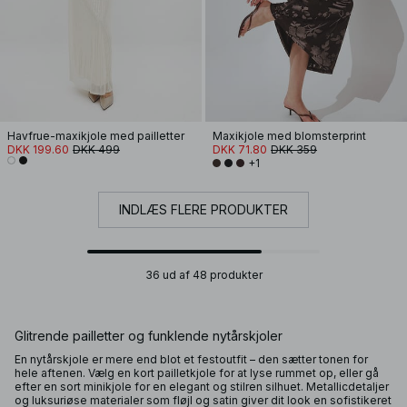
Havfrue-maxikjole med pailletter
Maxikjole med blomsterprint
DKK 199.60
DKK 499
DKK 71.80
DKK 359
+1
INDLÆS FLERE PRODUKTER
36 ud af 48 produkter
Glitrende pailletter og funklende nytårskjoler
En nytårskjole er mere end blot et festoutfit – den sætter tonen for
hele aftenen. Vælg en kort pailletkjole for at lyse rummet op, eller gå
efter en sort minikjole for en elegant og stilren silhuet. Metallicdetaljer
og luksuriøse materialer som fløjl og satin giver dit look en sofistikeret