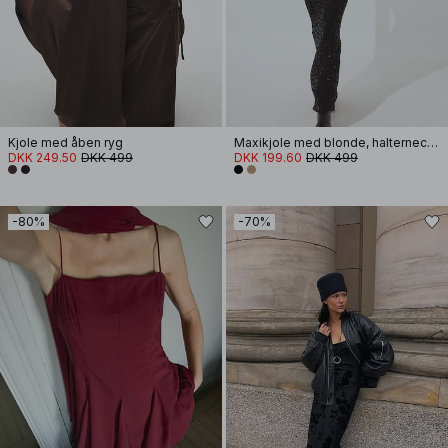
Kjole med åben ryg
Maxikjole med blonde, halterneck og pailletter
DKK 249.50
DKK 499
DKK 199.60
DKK 499
-80%
-70%