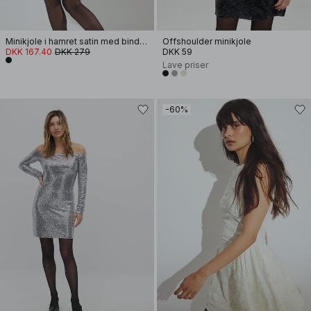
Minikjole i hamret satin med binding i ryg
Offshoulder minikjole
DKK 167.40
DKK 279
DKK 59
Lave priser
-60%