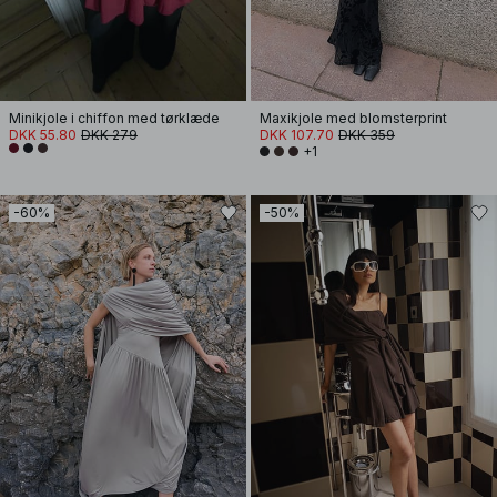
Minikjole i chiffon med tørklæde
Maxikjole med blomsterprint
DKK 55.80
DKK 279
DKK 107.70
DKK 359
+1
-60%
-50%