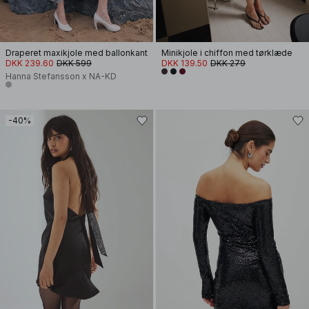
Draperet maxikjole med ballonkant
Minikjole i chiffon med tørklæde
DKK 239.60
DKK 599
DKK 139.50
DKK 279
Hanna Stefansson x NA-KD
-40%