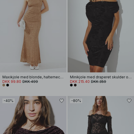
Maxikjole med blonde, halterneck og pailletter
Minikjole med draperet skulder og udsvidt materiale
DKK 99.80
DKK 499
DKK 215.40
DKK 359
-40%
-80%