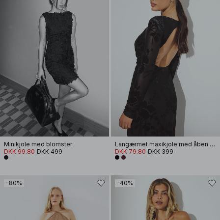
Minikjole med blomster
Langærmet maxikjole med åben ryg
DKK 99.80
DKK 499
DKK 79.80
DKK 399
-80%
-40%