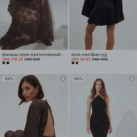
Bandeau-kjole med blondeskørt og skulpturel pasform
Kjole med åben ryg
DKK 419.30
DKK 599
DKK 99.80
DKK 499
-50%
-60%