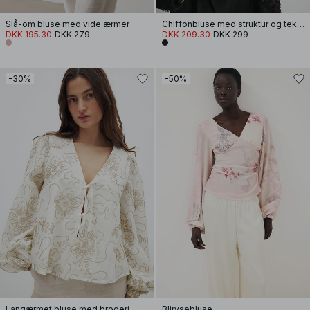
Slå-om bluse med vide ærmer
Chiffonbluse med struktur og tekstureret talje
DKK 195.30
DKK 279
DKK 209.30
DKK 299
-30%
-50%
Langærmet bluse med broderi
Blirysebluse