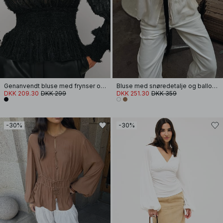
Genanvendt bluse med frynser og rynker og lange ærmer
Bluse med snøredetalje og ballonærmer
DKK 209.30
DKK 299
DKK 251.30
DKK 359
-30%
-30%