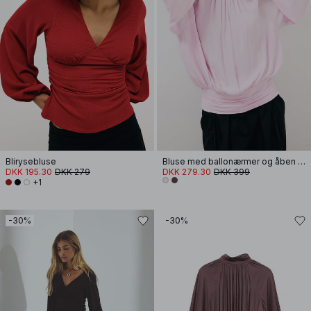
Blirysebluse
Bluse med ballonærmer og åben ryg
DKK 195.30
DKK 279
DKK 279.30
DKK 399
+1
-30%
-30%