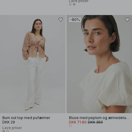
Lave priser
-80%
Burn out top med pufærmer
Bluse med peplum og ærmedetalje
DKK 29
DKK 71.80
DKK 359
Lave priser