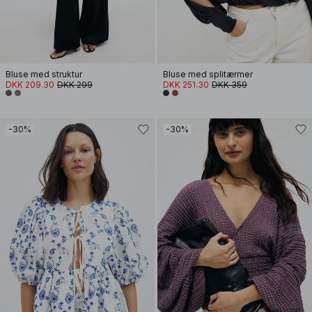
Bluse med struktur
Bluse med splitærmer
DKK 209.30
DKK 299
DKK 251.30
DKK 359
-30%
-30%