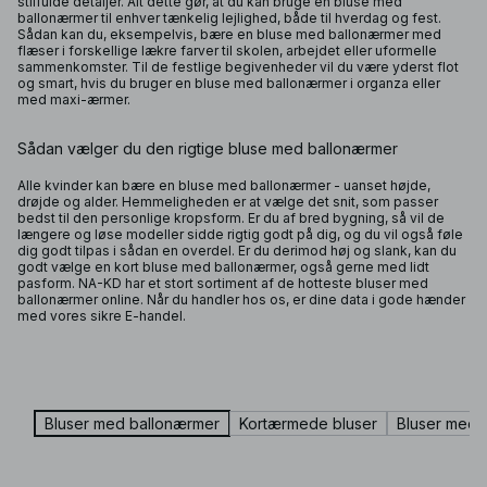
stilfulde detaljer. Alt dette gør, at du kan bruge en bluse med
ballonærmer til enhver tænkelig lejlighed, både til hverdag og fest.
Sådan kan du, eksempelvis, bære en bluse med ballonærmer med
flæser i forskellige lækre farver til skolen, arbejdet eller uformelle
sammenkomster. Til de festlige begivenheder vil du være yderst flot
og smart, hvis du bruger en bluse med ballonærmer i organza eller
med maxi-ærmer.
Sådan vælger du den rigtige bluse med ballonærmer
Alle kvinder kan bære en bluse med ballonærmer - uanset højde,
drøjde og alder. Hemmeligheden er at vælge det snit, som passer
bedst til den personlige kropsform. Er du af bred bygning, så vil de
længere og løse modeller sidde rigtig godt på dig, og du vil også føle
dig godt tilpas i sådan en overdel. Er du derimod høj og slank, kan du
godt vælge en kort bluse med ballonærmer, også gerne med lidt
pasform. NA-KD har et stort sortiment af de hotteste bluser med
ballonærmer online. Når du handler hos os, er dine data i gode hænder
med vores sikre E-handel.
Bluser med ballonærmer
Kortærmede bluser
Bluser med s