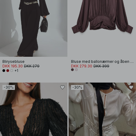
Blirysebluse
Bluse med ballonærmer og åben ryg
DKK 195.30
DKK 279
DKK 279.30
DKK 399
+1
-30%
-30%