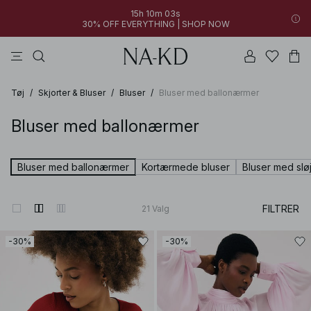
15h 10m 02s
30% OFF EVERYTHING | SHOP NOW
bukser
toppe
kjoler
brune
hvide
Tøj
/
Skjorter & Bluser
/
Bluser
/
Bluser med ballonærmer
Bluser med ballonærmer
Bluser med ballonærmer
Kortærmede bluser
Bluser med slø
FILTRER
21
Valg
-30%
-30%