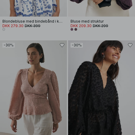
Blondebluse med bindebånd i kontrastfarver
Bluse med struktur
DKK 279.30
DKK 399
DKK 209.30
DKK 299
-30%
-30%