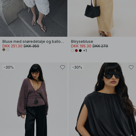
Bluse med snøredetalje og ballonærmer
Blirysebluse
DKK 251.30
DKK 359
DKK 195.30
DKK 279
+1
-30%
-30%