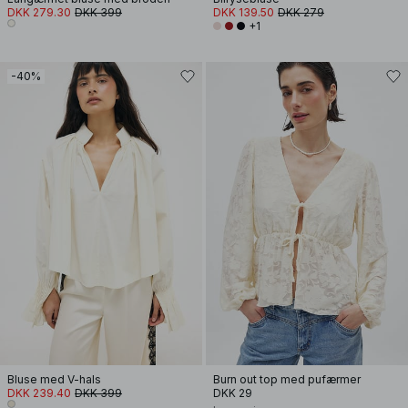
DKK 279.30
DKK 399
DKK 139.50
DKK 279
+1
-40%
Bluse med V-hals
Burn out top med pufærmer
DKK 239.40
DKK 399
DKK 29