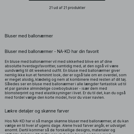
21 ud af 21 produkter
Bluser med ballonærmer
Bluser med ballonærmer - NA-KD har din favorit
En bluse med ballonærmer vil med sikkerhed blive en af dine
absolutte hverdagsfavoritter, samtidig med, at den også vil være
uundværlig til dit weekend outfit. En bluse med ballonærmer giver
nemlig ikke kun et feminint look, der er også tale om en overdel, som
er meget alsidig, klædelig og nem at kombinere med resten af dit tøj.
Således ser en bluse med ballonærmer i alle længder fantastisk ud til
et par ganske almindelige cowboybukser - især dem med
blomsterprint og med elastiksyninger i livet. Er du til det, kan du også
med fordel vælge den korte model, hvor du viser navlen.
Lækre detaljer og skønne farver
Hos NA-KD har vi så mange skønne bluser med ballonærmer, at du kan
vælge en til hver af ugens dage. Alene hvad farver angår, er udvalget
enormt. Dertil kommer så de forskellige designs, materialer og