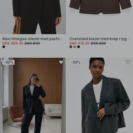
Maxi timeglas-blazer med pasform
Oversized blazer med knap i ryggen
DKK 489.30
DKK 699
DKK 419.30
DKK 599
-30%
-30%