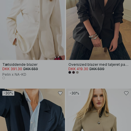
Tætsiddende blazer
Oversized blazer med taljeret pasform
DKK 391.30
DKK 559
DKK 419.30
DKK 599
Pelin x NA-KD
-30%
-30%