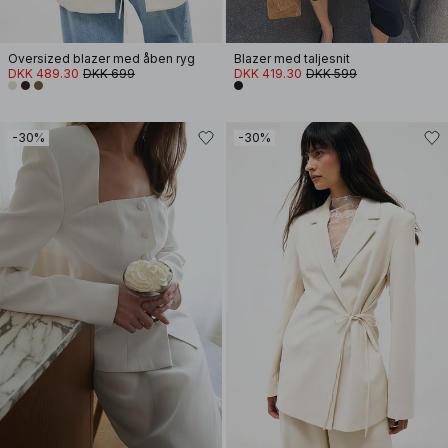
Oversized blazer med åben ryg
Blazer med taljesnit
DKK 489.30
DKK 699
DKK 419.30
DKK 599
-30%
-30%