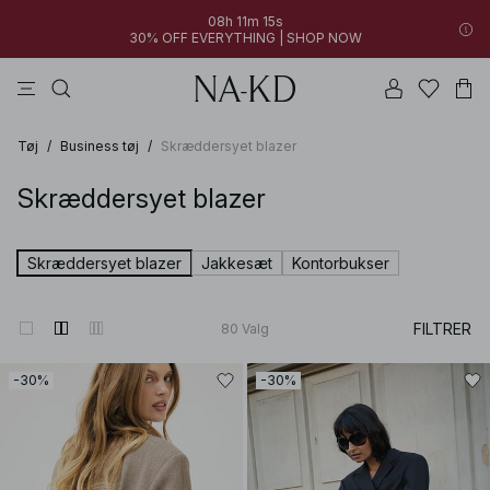
08h 11m 14s
30% OFF EVERYTHING | SHOP NOW
kjoler
bukser
toppe
sorte
brune
Tøj
/
Business tøj
/
Skræddersyet blazer
Skræddersyet blazer
Skræddersyet blazer
Jakkesæt
Kontorbukser
FILTRER
80
Valg
-30%
-30%