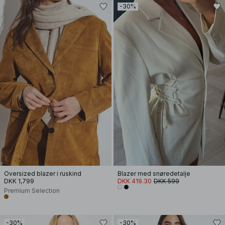
-30%
Oversized blazer i ruskind
Blazer med snøredetalje
DKK 1,799
DKK 419.30
DKK 599
Premium Selection
-30%
-30%