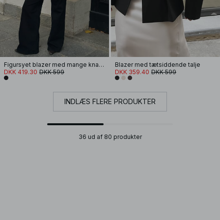
Figursyet blazer med mange knapper
Blazer med tætsiddende talje
DKK 419.30
DKK 599
DKK 359.40
DKK 599
INDLÆS FLERE PRODUKTER
36 ud af 80 produkter