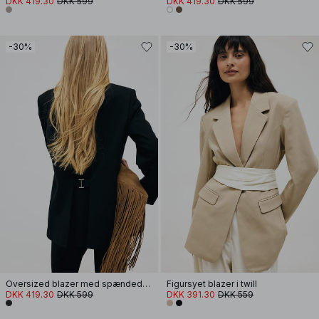
DKK 419.30
DKK 599
DKK 419.30
DKK 599
-30%
-30%
Oversized blazer med spændedetalje
Figursyet blazer i twill
DKK 419.30
DKK 599
DKK 391.30
DKK 559