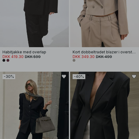
Habitjakke med overlap
Kort dobbeltradet blazer i overstørrelse
DKK 419.30
DKK 599
DKK 349.30
DKK 499
-30%
-40%