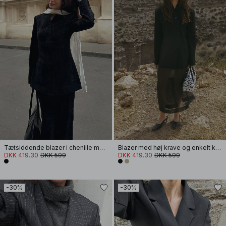
Tætsiddende blazer i chenille med høj krave
Blazer med høj krave og enkelt knap
DKK 419.30
DKK 599
DKK 419.30
DKK 599
-30%
-30%