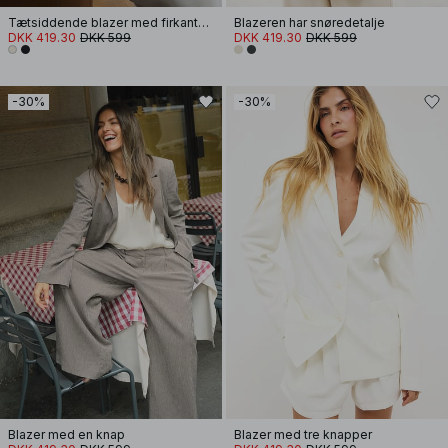
Tætsiddende blazer med firkantet halsudskæring
Blazeren har snøredetalje
DKK 419.30
DKK 599
DKK 419.30
DKK 599
-30%
-30%
Blazer med en knap
Blazer med tre knapper