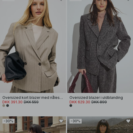
Oversized kort blazer med nålestriber
Oversized blazer i uldblanding
DKK 391.30
DKK 559
DKK 629.30
DKK 899
-30%
-30%