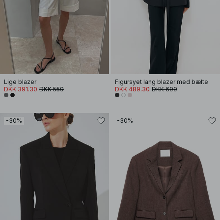
Lige blazer
Figursyet lang blazer med bælte
DKK 391.30
DKK 559
DKK 489.30
DKK 699
-30%
-30%