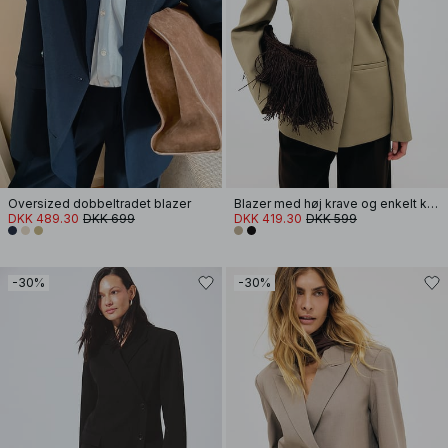
Oversized dobbeltradet blazer
Blazer med høj krave og enkelt knap
DKK 489.30
DKK 699
DKK 419.30
DKK 599
-30%
-30%