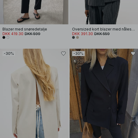
Blazer med snøredetalje
Oversized kort blazer med nålestriber
DKK 419.30
DKK 599
DKK 391.30
DKK 559
-30%
-30%