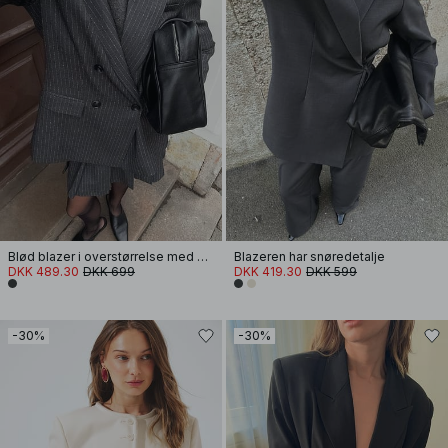
Blød blazer i overstørrelse med striber
Blazeren har snøredetalje
DKK 489.30
DKK 699
DKK 419.30
DKK 599
-30%
-30%