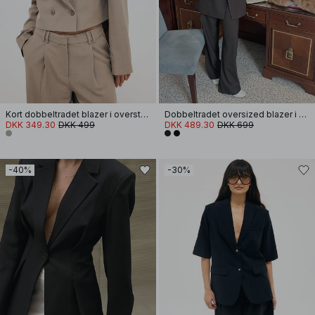
Kort dobbeltradet blazer i overstørrelse
Dobbeltradet oversized blazer i sildben
DKK 349.30
DKK 499
DKK 489.30
DKK 699
-40%
-30%