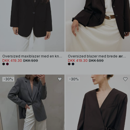
Oversized maxiblazer med en knap
Oversized blazer med brede ærmer
DKK 419.30
DKK 599
DKK 419.30
DKK 599
-30%
-30%