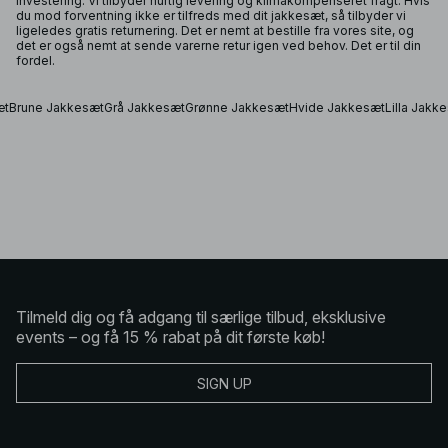
investering. Vi tilbyder hurtig levering og klimakompenseret fragt. Hvis
du mod forventning ikke er tilfreds med dit jakkesæt, så tilbyder vi
ligeledes gratis returnering. Det er nemt at bestille fra vores site, og
det er også nemt at sende varerne retur igen ved behov. Det er til din
fordel.
æt
Brune Jakkesæt
Grå Jakkesæt
Grønne Jakkesæt
Hvide Jakkesæt
Lilla Jakk
Tilmeld dig og få adgang til særlige tilbud, eksklusive
events – og få 15 % rabat på dit første køb!
SIGN UP