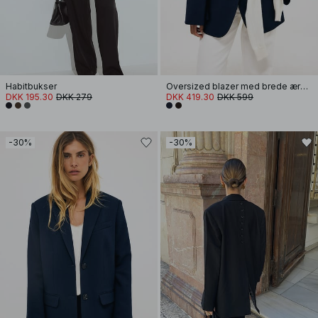
Habitbukser
Oversized blazer med brede ærmer
DKK 195.30
DKK 279
DKK 419.30
DKK 599
-30%
-30%