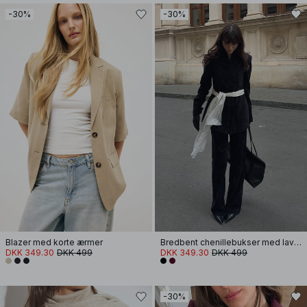
-30%
-30%
Blazer med korte ærmer
Bredbent chenillebukser med lav talje
DKK 349.30
DKK 499
DKK 349.30
DKK 499
-30%