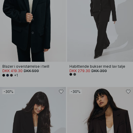
Blazer i overstørrelse i twill
Habittende bukser med lav talje
DKK 419.30
DKK 599
DKK 279.30
DKK 399
+1
-30%
-30%