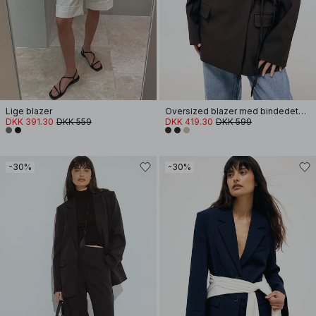
Lige blazer
Oversized blazer med bindedetalje
DKK 391.30
DKK 559
DKK 419.30
DKK 599
-30%
-30%