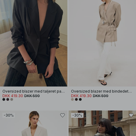
Oversized blazer med taljeret pasform
Oversized blazer med bindedetalje
DKK 419.30
DKK 599
DKK 419.30
DKK 599
-30%
-30%