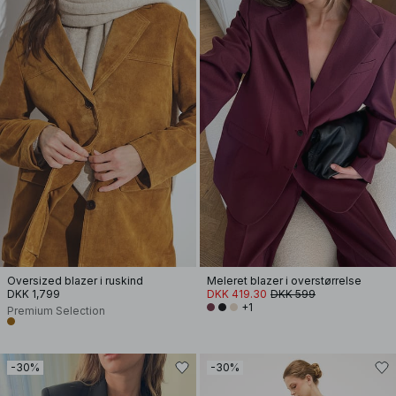
Oversized blazer i ruskind
Meleret blazer i overstørrelse
DKK 1,799
DKK 419.30
DKK 599
+1
Premium Selection
-30%
-30%