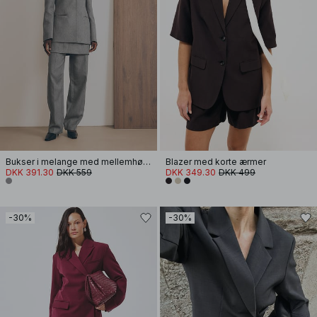
Bukser i melange med mellemhøj talje
Blazer med korte ærmer
DKK 391.30
DKK 559
DKK 349.30
DKK 499
-30%
-30%