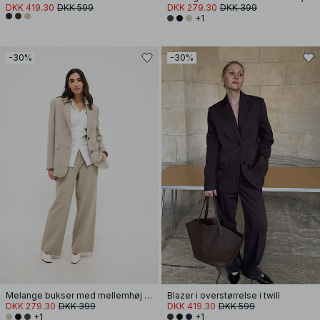
DKK 419.30
DKK 599
DKK 279.30
DKK 399
+1
-30%
-30%
Melange bukser med mellemhøj talje
Blazer i overstørrelse i twill
DKK 279.30
DKK 399
DKK 419.30
DKK 599
+1
+1