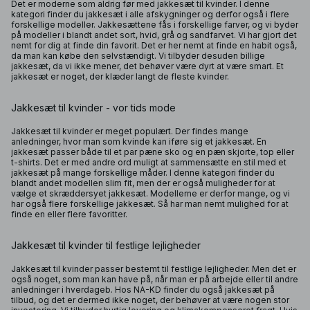
Det er moderne som aldrig før med jakkesæt til kvinder. I denne
kategori finder du jakkesæt i alle afskygninger og derfor også i flere
forskellige modeller. Jakkesættene fås i forskellige farver, og vi byder
på modeller i blandt andet sort, hvid, grå og sandfarvet. Vi har gjort det
nemt for dig at finde din favorit. Det er her nemt at finde en habit også,
da man kan købe den selvstændigt. Vi tilbyder desuden billige
jakkesæt, da vi ikke mener, det behøver være dyrt at være smart. Et
jakkesæt er noget, der klæder langt de fleste kvinder.
Jakkesæt til kvinder - vor tids mode
Jakkesæt til kvinder er meget populært. Der findes mange
anledninger, hvor man som kvinde kan iføre sig et jakkesæt. En
jakkesæt passer både til et par pæne sko og en pæn skjorte, top eller
t-shirts. Det er med andre ord muligt at sammensætte en stil med et
jakkesæt på mange forskellige måder. I denne kategori finder du
blandt andet modellen slim fit, men der er også muligheder for at
vælge et skræddersyet jakkesæt. Modellerne er derfor mange, og vi
har også flere forskellige jakkesæt. Så har man nemt mulighed for at
finde en eller flere favoritter.
Jakkesæt til kvinder til festlige lejligheder
Jakkesæt til kvinder passer bestemt til festlige lejligheder. Men det er
også noget, som man kan have på, når man er på arbejde eller til andre
anledninger i hverdageb. Hos NA-KD finder du også jakkesæt på
tilbud, og det er dermed ikke noget, der behøver at være nogen stor