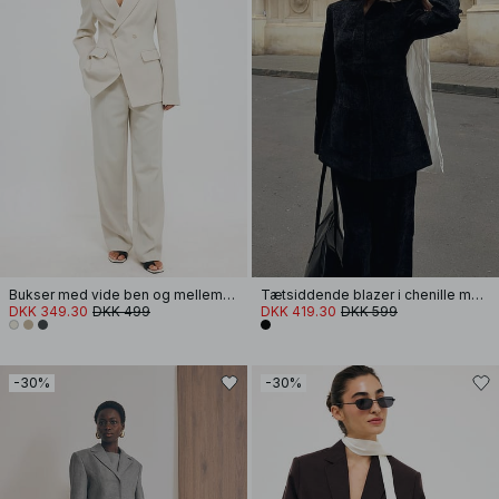
Bukser med vide ben og mellemhøj talje
Tætsiddende blazer i chenille med høj krave
DKK 349.30
DKK 499
DKK 419.30
DKK 599
-30%
-30%