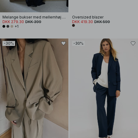
Melange bukser med mellemhøj talje
Oversized blazer
DKK 279.30
DKK 399
DKK 419.30
DKK 599
+1
-30%
-30%