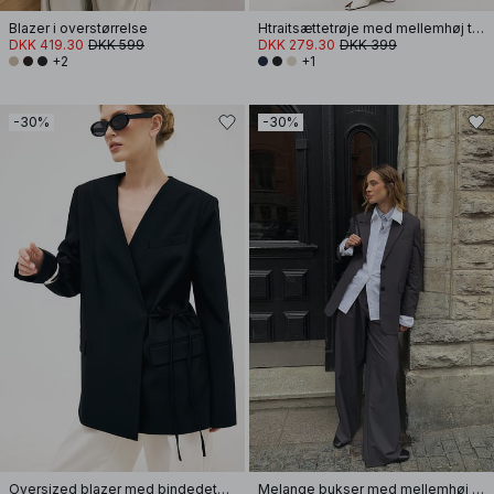
Blazer i overstørrelse
Htraitsættetrøje med mellemhøj talje i twill
DKK 419.30
DKK 599
DKK 279.30
DKK 399
+2
+1
-30%
-30%
Oversized blazer med bindedetalje
Melange bukser med mellemhøj talje