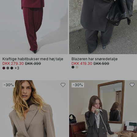
Kraftige habitbukser med høj talje
Blazeren har snøredetalje
DKK 279.30
DKK 399
DKK 419.30
DKK 599
+3
-30%
-30%