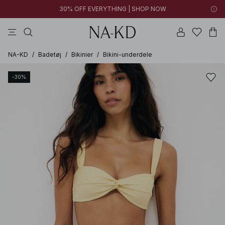
30% OFF EVERYTHING | SHOP NOW
bukser
toppe
kjoler
brune
hvide
NA-KD
/
Badetøj
/
Bikinier
/
Bikini-underdele
-30%