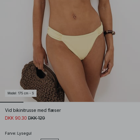
Model
:
175 cm - S
Vid bikinitrusse med flæser
DKK 90.30
DKK 129
Farve
:
Lysegul