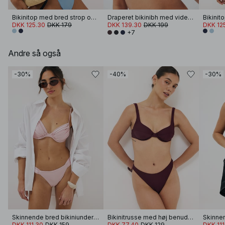
Bikinitop med bred strop og snoning foran
Draperet bikinibh med vide stropper
DKK 125.30
DKK 179
DKK 139.30
DKK 199
DKK 12
+7
Andre så også
-30%
-40%
-30%
Skinnende bred bikiniunderdel med rynker
Bikinitrusse med høj benudskæring
DKK 111.30
DKK 159
DKK 77.40
DKK 129
DKK 111