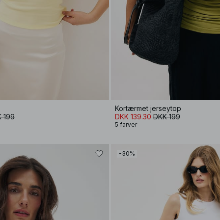
Kortærmet jerseytop
 199
DKK 139.30
DKK 199
5 farver
-30%