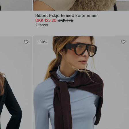
Ribbet t-skjorte med korte ermer
DKK 125.30
DKK 179
2 farver
-30%