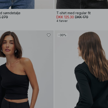
ed sømdetalje
T-shirt med regular fit
 279
DKK 125.30
DKK 179
4 farver
-30%