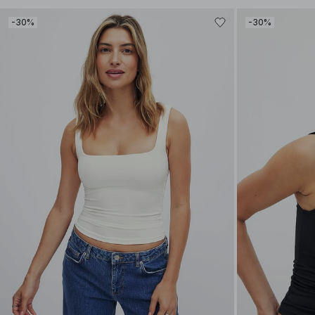
-30%
-30%