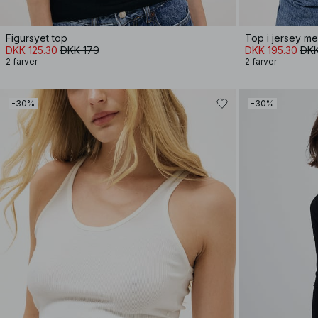
Figursyet top
Top i jersey m
DKK 125.30
DKK 179
DKK 195.30
DKK
2 farver
2 farver
-30%
-30%