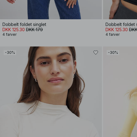
Dobbelt foldet singlet
Dobbelt foldet 
DKK 125.30
DKK 179
DKK 125.30
DKK
4 farver
4 farver
-30%
-30%