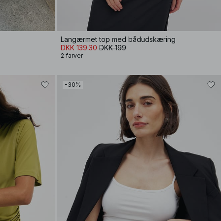
Langærmet top med bådudskæring
DKK 139.30
DKK 199
2 farver
-30%