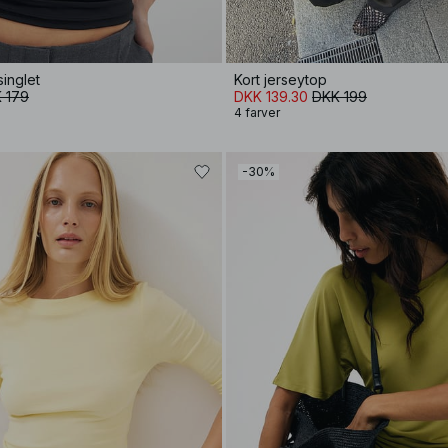
singlet
Kort jerseytop
 179
DKK 139.30
DKK 199
4 farver
-30%