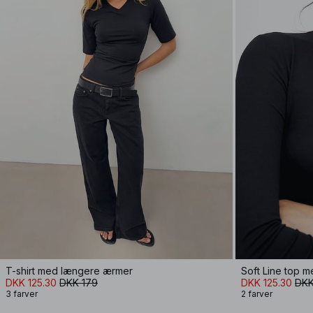
T-shirt med længere ærmer
DKK 125.30
DKK 179
DKK 125.30
DKK
3 farver
2 farver