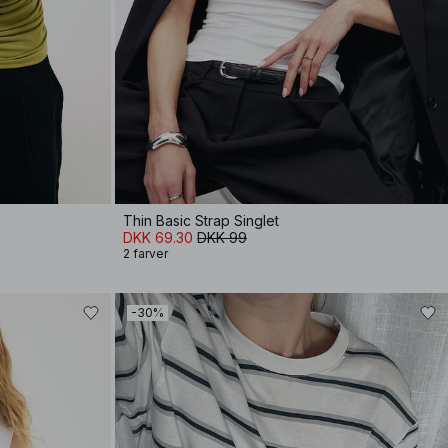
Thin Basic Strap Singlet
DKK 69.30
DKK 99
2 farver
-30%