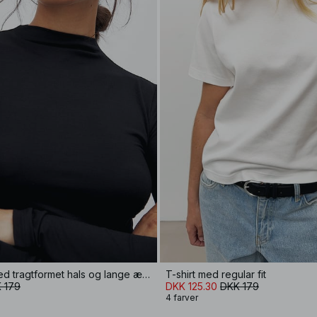
Soft Line top med tragtformet hals og lange ærmer
T-shirt med regular fit
 179
DKK 125.30
DKK 179
4 farver