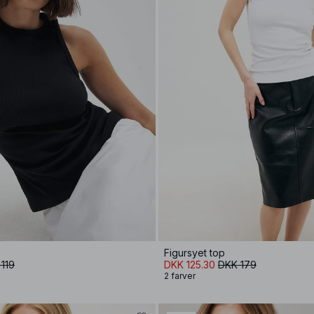
Figursyet top
119
DKK 125.30
DKK 179
2 farver