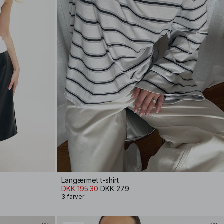
Langærmet t-shirt
DKK 195.30
DKK 279
3 farver