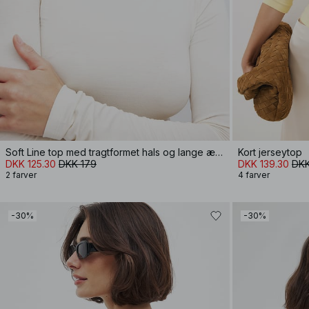
Soft Line top med tragtformet hals og lange ærmer
Kort jerseytop
DKK 125.30
DKK 179
DKK 139.30
DKK
2 farver
4 farver
-30%
-30%