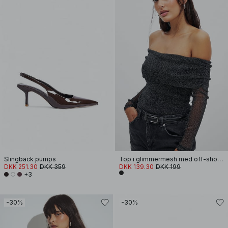
Slingback pumps
Top i glimmermesh med off-shoulder
DKK 251.30
DKK 359
DKK 139.30
DKK 199
+3
-30%
-30%