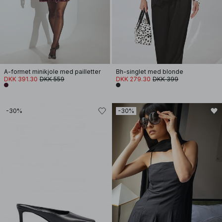
A-formet minikjole med pailletter
Bh-singlet med blonde
DKK 391.30
DKK 559
DKK 279.30
DKK 399
-30%
-30%