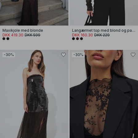
Maxikjole med blonde
Langærmet top med blond og pailletter
DKK 419.30
DKK 599
DKK 160.30
DKK 229
-30%
-30%