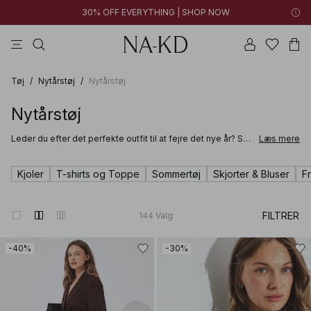
30% OFF EVERYTHING | SHOP NOW
bukser
toppe
kjoler
brune
sorte
Tøj
/
Nytårstøj
/
Nytårstøj
Nytårstøj
Leder du efter det perfekte outfit til at fejre det nye år? Så
Læs mere
har vi hos NA-KD alt, hvad du behøver. Vi tilbyder et
komplet udvalg af stilfulde nytårsoutfits til damer – fra
klassiske pailletkjoler til romantiske toppe og nederdele i
Kjoler
T-shirts og Toppe
Sommertøj
Skjorter & Bluser
F
blonde. Vores festkollektion er skabt til at få dig til både at
føle dig og se fantastisk ud, når klokken nærmer sig
midnat.
FILTRER
144
Valg
-40%
-30%