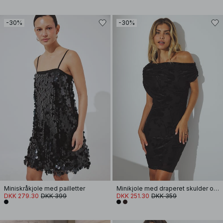
-30%
-30%
Miniskråkjole med pailletter
Minikjole med draperet skulder og udsvidt materiale
DKK 279.30
DKK 399
DKK 251.30
DKK 359