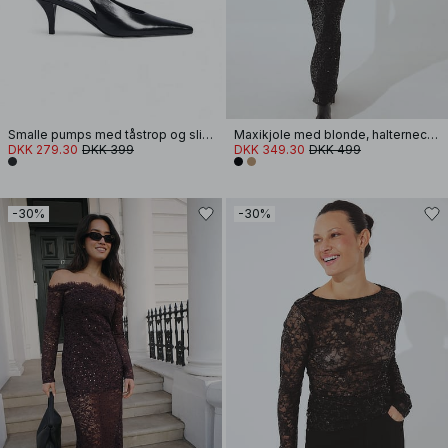
Smalle pumps med tåstrop og slingback
Maxikjole med blonde, halterneck og pailletter
DKK 279.30
DKK 399
DKK 349.30
DKK 499
-30%
-30%