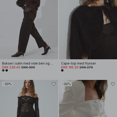
Bukser i satin med vide ben og mellemhøj talje
Cape-top med frynser
DKK 239.40
DKK 399
DKK 195.30
DKK 279
-30%
-30%