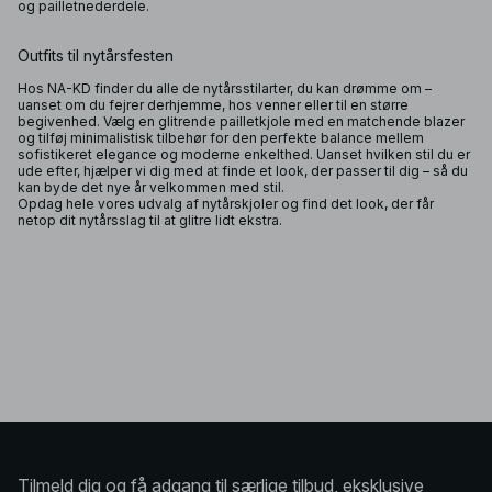
og pailletnederdele.
Outfits til nytårsfesten
Hos NA-KD finder du alle de nytårsstilarter, du kan drømme om –
uanset om du fejrer derhjemme, hos venner eller til en større
begivenhed. Vælg en glitrende pailletkjole med en matchende blazer
og tilføj minimalistisk tilbehør for den perfekte balance mellem
sofistikeret elegance og moderne enkelthed. Uanset hvilken stil du er
ude efter, hjælper vi dig med at finde et look, der passer til dig – så du
kan byde det nye år velkommen med stil.
Opdag hele vores udvalg af nytårskjoler og find det look, der får
netop dit nytårsslag til at glitre lidt ekstra.
Tilmeld dig og få adgang til særlige tilbud, eksklusive