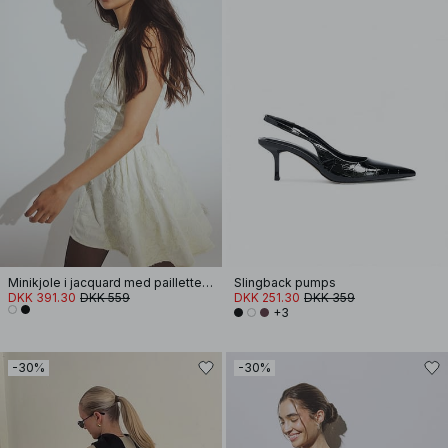
Minikjole i jacquard med pailletter og flæser i siden
Slingback pumps
DKK 391.30
DKK 559
DKK 251.30
DKK 359
+3
-30%
-30%