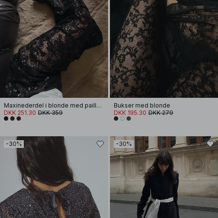
Maxinederdel i blonde med pailletter
Bukser med blonde
DKK 251.30
DKK 359
DKK 195.30
DKK 279
-30%
-30%