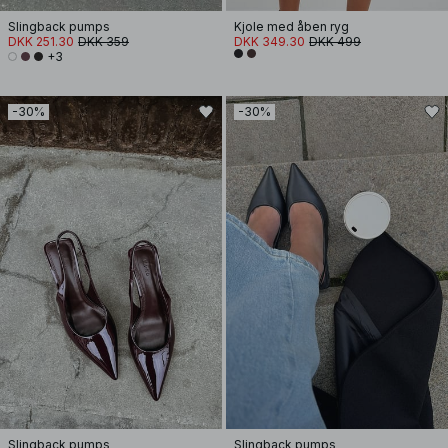
Slingback pumps
Kjole med åben ryg
DKK 251.30
DKK 359
DKK 349.30
DKK 499
+3
-30%
-30%
Slingback pumps
Slingback pumps