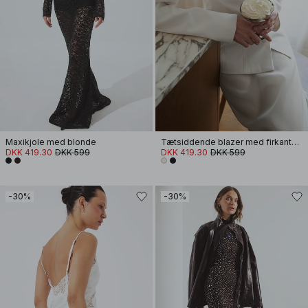
Maxikjole med blonde
Tætsiddende blazer med firkantet halsudskæring
DKK 419.30
DKK 599
DKK 419.30
DKK 599
-30%
-30%