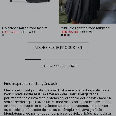
Firkantede mules med tåsplitt
Minikjole i chiffon med tørklæde
DKK 349.30
DKK 499
DKK 195.30
DKK 279
INDLÆS FLERE PRODUKTER
36 ud af 144 produkter
Find inspiration til dit nytårslook
Med vores udvalg af nytårstøj kan du skabe et elegant og sofistikeret
look til årets sidste fest. Gå efter en kjole i satin eller glitrende
pailletter for en ekstra festlig stemning, eller hold det klassisk med en
sort nederdel og en blazer. Match med dine yndlingshæle, smykker og
en statementtaske for et nytårslook, der føles fuldendt. Foretrækker
du et todelt outfit, finder du hos os et håndplukket udvalg af både
blondetopper og paillettoppe, der passer perfekt til både habitbukser