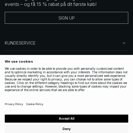
events – og få 15 % rabat på dit første køb!
SIGN UP
KUNDESERVICE
OM NA-KD
FØLG OS
GYLDIGE
DENMARK
|
DANSK