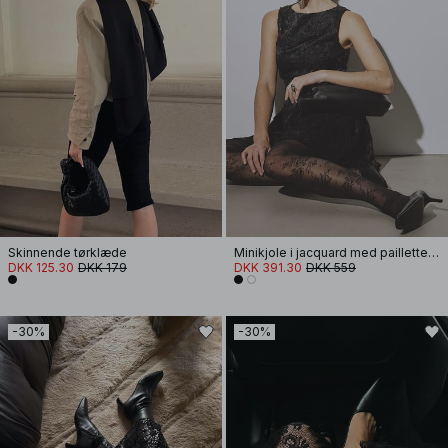
Skinnende tørklæde
Minikjole i jacquard med pailletter og flæser i siden
DKK 125.30
DKK 179
DKK 391.30
DKK 559
-30%
-30%