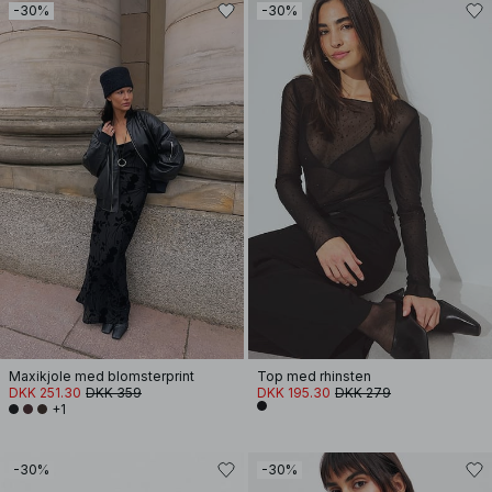
-30%
-30%
Maxikjole med blomsterprint
Top med rhinsten
DKK 251.30
DKK 359
DKK 195.30
DKK 279
+1
-30%
-30%