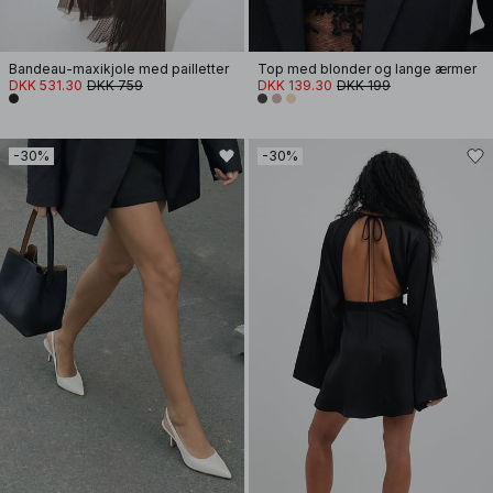
Bandeau-maxikjole med pailletter
Top med blonder og lange ærmer
DKK 531.30
DKK 759
DKK 139.30
DKK 199
-30%
-30%