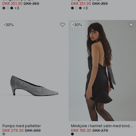
DKK 251.30
DKK 359
DKK 251.30
DKK 359
+3
+3
-30%
-30%
Pumps med pailletter
Minikjole i hamret satin med binding i ryg
DKK 279.30
DKK 399
DKK 195.30
DKK 279