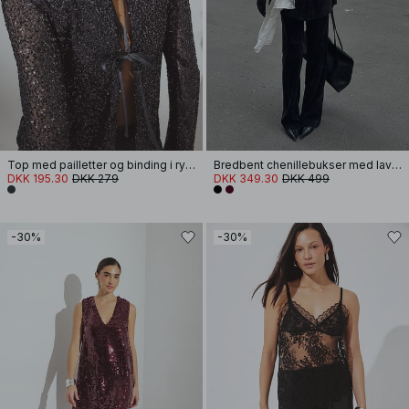
Top med pailletter og binding i ryggen
Bredbent chenillebukser med lav talje
DKK 195.30
DKK 279
DKK 349.30
DKK 499
-30%
-30%