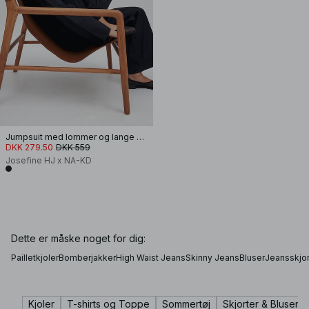
Jumpsuit med lommer og lange ærmer
DKK 279.50
DKK 559
Josefine HJ x NA-KD
Dette er måske noget for dig:
Pailletkjoler
Bomberjakker
High Waist Jeans
Skinny Jeans
Bluser
Jeansskjor
Kjoler
T-shirts og Toppe
Sommertøj
Skjorter & Bluser