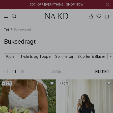
30% OFF EVERYTHING | SHOP NOW
langærmede toppe
toppe
bukser
kjoler
brune
Tøj
/
Buksedragt
Buksedragt
Kjoler
T-shirts og Toppe
Sommertøj
Skjorter & Bluser
F
FILTRER
3
Valg
-30%
-70%