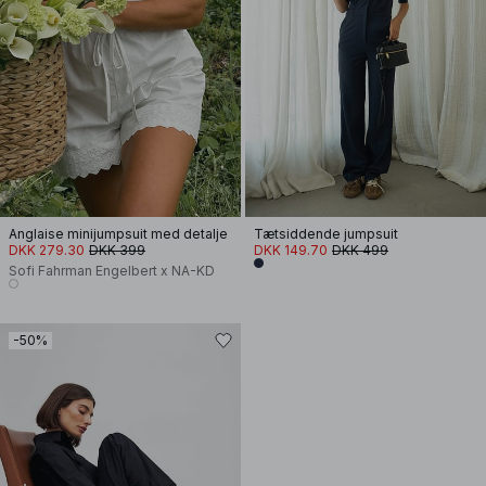
Anglaise minijumpsuit med detalje
Tætsiddende jumpsuit
DKK 279.30
DKK 399
DKK 149.70
DKK 499
Sofi Fahrman Engelbert x NA-KD
-50%