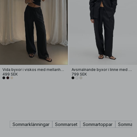
Vida byxor i viskos med mellanhög midja
Avsmalnande byxor i linne med mellanhög midja
499 SEK
799 SEK
Sommarklänningar
Sommarset
Sommartoppar
Sommarkj