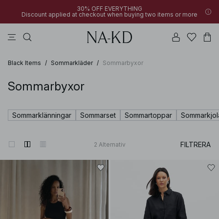
30% OFF EVERYTHING
Discount applied at checkout when buying two items or more
linne
byxor
svarta
överdelar
mörkbruna
Black Items
/
Sommarkläder
/
Sommarbyxor
Sommarbyxor
Sommarklänningar
Sommarset
Sommartoppar
Sommarkjol
FILTRERA
2
Alternativ