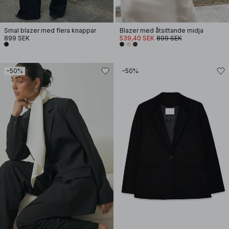
Smal blazer med flera knappar
Blazer med åtsittande midja
899 SEK
539,40 SEK
899 SEK
−50%
−50%