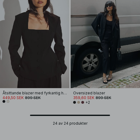
Åtsittande blazer med fyrkantig hals
Oversized blazer
449,50 SEK
899 SEK
359,60 SEK
899 SEK
+2
24 av 24 produkter