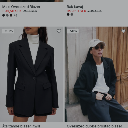
Maxi Oversized Blazer
Rak kavaj
399,50 SEK
799 SEK
399,50 SEK
799 SEK
+1
−50%
−50%
Åtsittande blazer i twill
Oversized dubbelbröstad blazer