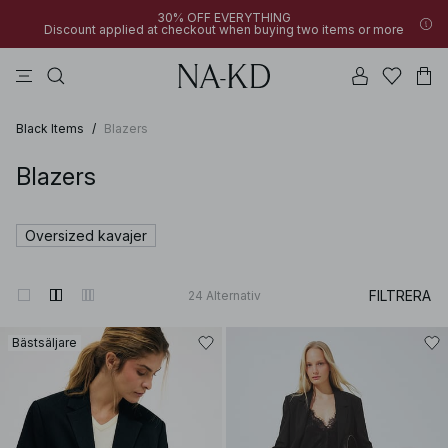
30% OFF EVERYTHING
Discount applied at checkout when buying two items or more
linne
byxor
klänningar
svarta
överdelar
Black Items
/
Blazers
Blazers
Oversized kavajer
FILTRERA
24
Alternativ
Bästsäljare