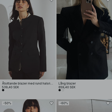
Åtsittande blazer med rund halsringning
Lång blazer
539,40 SEK
659,40 SEK
−50%
−60%