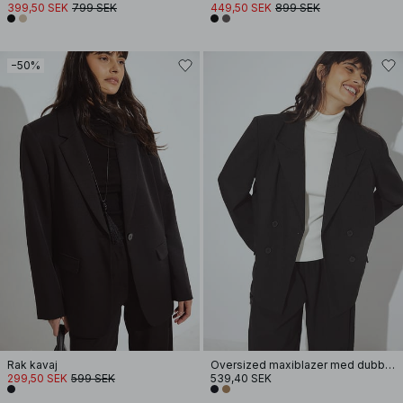
399,50 SEK
799 SEK
449,50 SEK
899 SEK
−50%
Rak kavaj
Oversized maxiblazer med dubbelknäppning
299,50 SEK
599 SEK
539,40 SEK