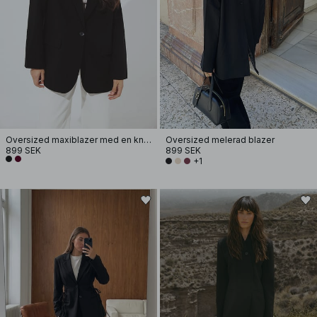
Oversized maxiblazer med en knapp
Oversized melerad blazer
899 SEK
899 SEK
+1