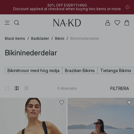
30% OFF EVERYTHING
Discount applied at checkout when buying two items or more
långärmade toppar
linne
byxor
klänningar
överdelar
Black Items
/
Badkläder
/
Bikini
/
Bikininederdelar
Bikininederdelar
Bikinitrosor med hög midja
Brazilian Bikinis
Tietanga Bikinis
FILTRERA
5
Alternativ