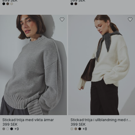
899 SEK
599 SEK
Stickad tröja med vikta ärmar
Stickad tröja i ullblandning med rund halsringning
399 SEK
399 SEK
+9
+8