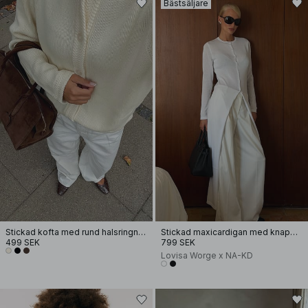
Bästsäljare
Stickad kofta med rund halsringning
Stickad maxicardigan med knappdetaljer
499 SEK
799 SEK
Lovisa Worge x NA-KD