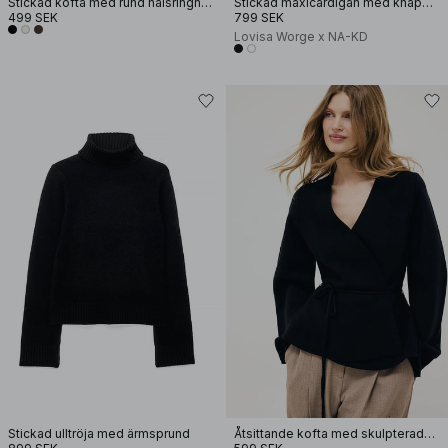
Stickad kofta med rund halsringning
Stickad maxicardigan med knappdetaljer
499 SEK
799 SEK
Lovisa Worge x NA-KD
Stickad ulltröja med ärmsprund
Åtsittande kofta med skulpterade ärmar