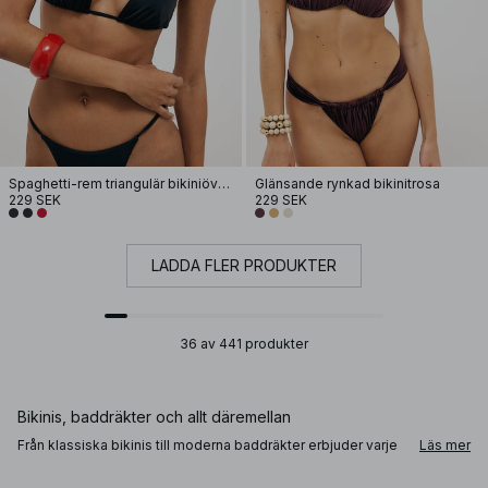
Spaghetti-rem triangulär bikiniöverdel
Glänsande rynkad bikinitrosa
229 SEK
229 SEK
LADDA FLER PRODUKTER
36 av 441 produkter
Bikinis, baddräkter och allt däremellan
Från klassiska bikinis till moderna baddräkter erbjuder varje
Läs mer
modell olika nivåer av täckning, stöd och form.
Triangelbikinis och brazilian bikinitrosor skapar en mer