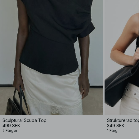
Sculptural Scuba Top
Strukturerad t
499 SEK
349 SEK
2 Färger
1 Färg