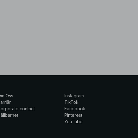
Om Oss
Instagram
arriär
TikTok
orporate contact
Facebook
ållbarhet
Pinterest
YouTube