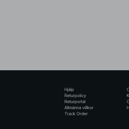
Hjälp
Returpolicy
K
Returportal
C
Allmänna villkor
H
Track Order