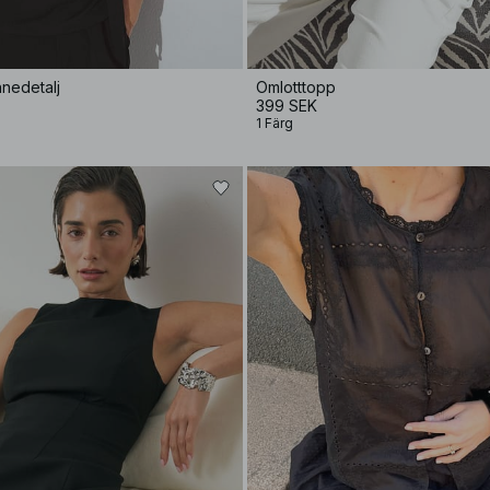
nedetalj
Omlotttopp
399 SEK
1 Färg