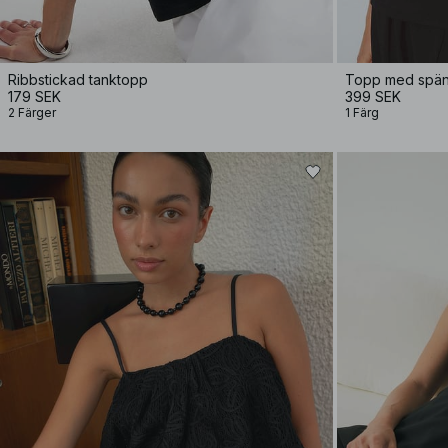
Ribbstickad tanktopp
Topp med spän
179 SEK
399 SEK
2 Färger
1 Färg