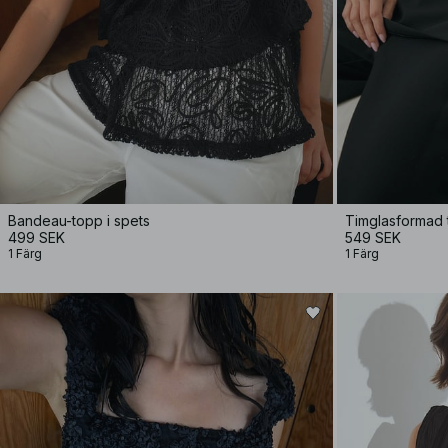
Bandeau-topp i spets
Timglasformad
499 SEK
549 SEK
1 Färg
1 Färg