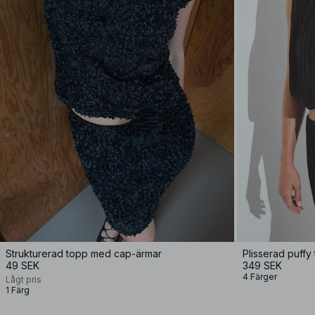
Strukturerad topp med cap-ärmar
Plisserad puffy
49 SEK
349 SEK
4 Färger
Lågt pris
1 Färg