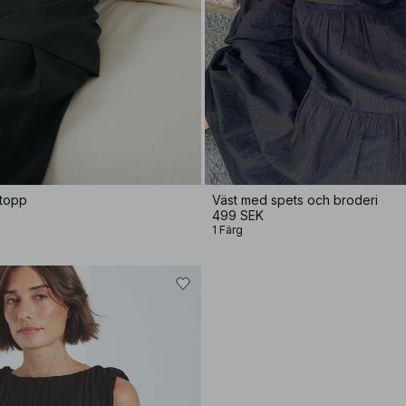
 topp
Väst med spets och broderi
499 SEK
1 Färg