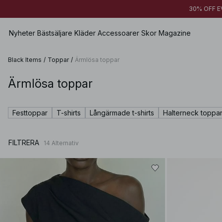
30% OFF EV
Nyheter
Bästsäljare
Kläder
Accessoarer
Skor
Magazine
Black Items
/
Toppar
/
Ärmlösa toppar
Ärmlösa toppar
Visa alla
Visa alla
Visa alla
Shorts
Klänningar
Väskor
Lågskor
Badkläder
Festtoppar
T-shirts
Långärmade t-shirts
Halterneck toppa
Toppar
Smycken
Högklackade skor
Underkläder
Tröjor
Solglasögon
Läderskor
Sets
FILTRERA
14
Alternativ
Skjortor & Blusar
Bälten & skärp
Boots
Premium Selection
Kappor & Jackor
Sjalar & Halsdukar
Kommer snart
Blazers
Hattar & Kepsar
Specialpriser
Byxor
Håraccessoarer
Jeans
Handskar
Kjolar