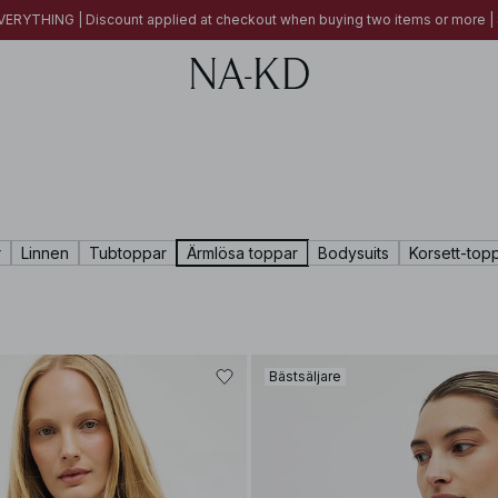
ERYTHING | Discount applied at checkout when buying two items or more
r
Linnen
Tubtoppar
Ärmlösa toppar
Bodysuits
Korsett-top
Bästsäljare