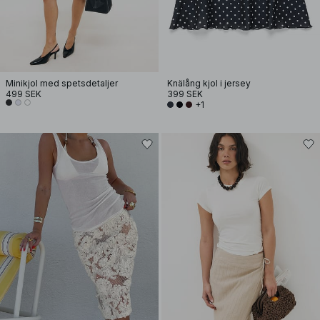
Minikjol med spetsdetaljer
Knälång kjol i jersey
499 SEK
399 SEK
+1