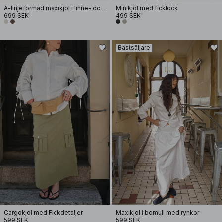
A-linjeformad maxikjol i linne- och lyocellblandning
Minikjol med ficklock
699 SEK
499 SEK
Bästsäljare
Cargokjol med Fickdetaljer
Maxikjol i bomull med rynkor
599 SEK
599 SEK