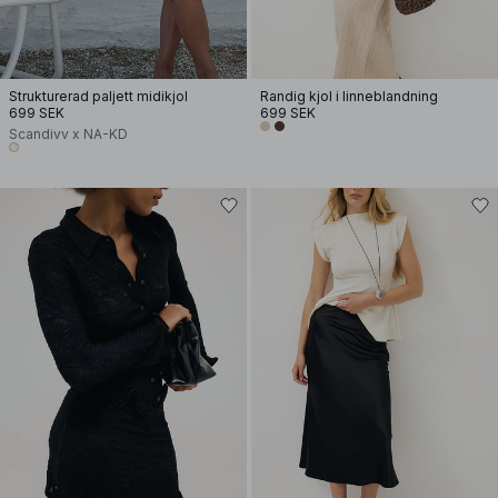
Strukturerad paljett midikjol
Randig kjol i linneblandning
699 SEK
699 SEK
Scandivv x NA-KD