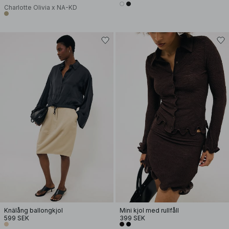
Charlotte Olivia x NA-KD
Knälång ballongkjol
Mini kjol med rullfåll
599 SEK
399 SEK