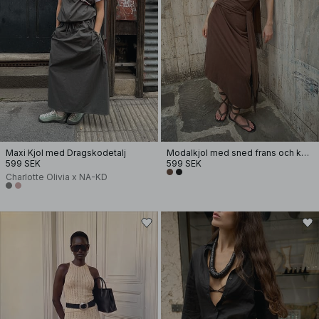
Maxi Kjol med Dragskodetalj
Modalkjol med sned frans och knytning
599 SEK
599 SEK
Charlotte Olivia x NA-KD