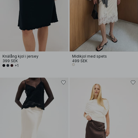
Knälång kjol i jersey
Midikjol med spets
399 SEK
499 SEK
+1