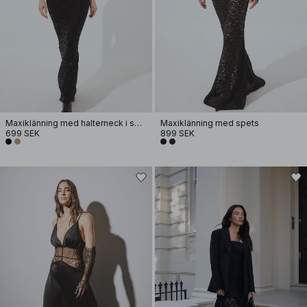
Maxiklänning med halterneck i spets och paljetter
Maxiklänning med spets
699 SEK
899 SEK