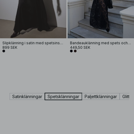
Slipklänning i satin med spetsinsats
Bandeauklänning med spets och skulptural kjol
899 SEK
449,50 SEK
Satinklänningar
Spetsklänningar
Paljettklänningar
Glitte