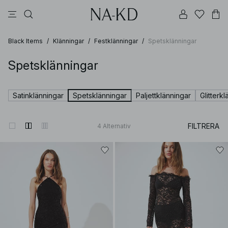
byxor
klänningar
beiga
överdelar
mörkbruna
Black Items
/
Klänningar
/
Festklänningar
/
Spetsklänningar
Spetsklänningar
Satinklänningar
Spetsklänningar
Paljettklänningar
Glitterk
FILTRERA
4
Alternativ