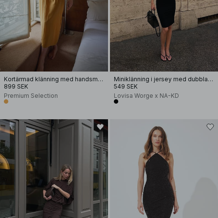
Kortärmad klänning med handsmock
Miniklänning i jersey med dubbla lager
899 SEK
549 SEK
Premium Selection
Lovisa Worge x NA-KD