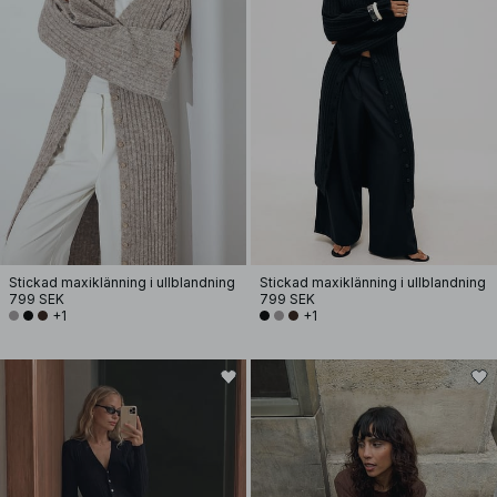
Stickad maxiklänning i ullblandning
Stickad maxiklänning i ullblandning
799 SEK
799 SEK
+1
+1