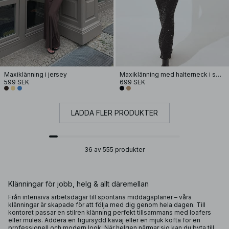
Maxiklänning i jersey
Maxiklänning med halterneck i spets och paljetter
599 SEK
699 SEK
LADDA FLER PRODUKTER
36 av 555 produkter
Klänningar för jobb, helg & allt däremellan
Från intensiva arbetsdagar till spontana middagsplaner – våra
klänningar är skapade för att följa med dig genom hela dagen. Till
kontoret passar en stilren klänning perfekt tillsammans med loafers
eller mules. Addera en figursydd kavaj eller en mjuk kofta för en
professionell och modern look. När helgen närmar sig kan du byta till