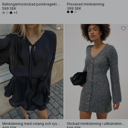
Ballongärmsstickad polokrageklänning
Plisserad miniklänning
599 SEK
399 SEK
+1
Miniklänning med volang och ryschad midja
Stickad miniklänning i ullblandning med knappar
699 SEK
599 SEK