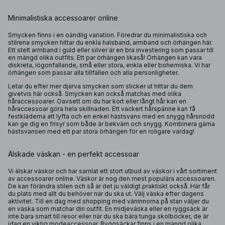
Minimalistiska accessoarer online
Smycken finns i en oändlig variation. Föredrar du minimalistiska och
stilrena smycken hittar du enkla halsband, armband och örhängen här.
Ett stelt armband i guld eller silver är en bra investering som passar till
en mängd olika outfits. Ett par örhängen likaså! Örhängen kan vara
diskreta, iögonfallande, små eller stora, enkla eller bohemiska. Vi har
örhängen som passar alla tillfällen och alla personligheter.
Letar du efter mer djärva smycken som sticker ut hittar du dem
givetvis här också. Smycken kan också matchas med olika
håraccessoarer. Oavsett om du har kort eller långt hår kan en
håraccessoar göra hela skillnaden. Ett vackert hårspänne kan få
festkläderna att lyfta och en enkel hästsvans med en snygg hårsnodd
kan ge dig en frisyr som både är bekväm och snygg. Kombinera gärna
hästsvansen med ett par stora örhängen för en roligare vardag!
Älskade väskan - en perfekt accessoar
Vi älskar väskor och har samlat ett stort utbud av väskor i vårt sortiment
av accessoarer online. Väskor är nog den mest populära accessoaren.
De kan förändra stilen och så är det ju väldigt praktiskt också. Här får
du plats med allt du behöver när du ska ut. Välj väska efter dagens
aktivitet. Till en dag med shopping med väninnorna på stan väljer du
en väska som matchar din outfit. En
midjeväska
eller en
ryggsäck
är
inte bara smart till resor eller när du ska bära tunga skolböcker, de är
idag en viktig modeaccessoar. Ryggsäckar finns i en mängd olika