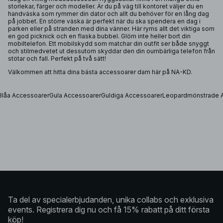
storlekar, färger och modeller. Är du på väg till kontoret väljer du en
handväska
som rymmer din dator och allt du behöver för en lång dag
på jobbet. En större väska är perfekt när du ska spendera en dag i
parken eller på stranden med dina vänner. Här ryms allt det viktiga som
en god picknick och en flaska bubbel. Glöm inte heller bort din
mobiltelefon. Ett mobilskydd som matchar din outfit ser både snyggt
och stilmedvetet ut dessutom skyddar den din oumbärliga telefon från
stötar och fall. Perfekt på två sätt!
Välkommen att hitta dina bästa accessoarer dam här på NA-KD.
Blåa Accessoarer
Gula Accessoarer
Guldiga Accessoarer
Leopardmönstrade 
Ta del av specialerbjudanden, unika collabs och exklusiva
events. Registrera dig nu och få 15% rabatt på ditt första
köp!