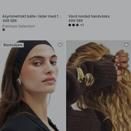
Asymmetriskt bälte i läder med fyrkantig spänne
Vävd rundad handväska
349 SEK
499 SEK
+1
Premium Selection
Bästsäljare