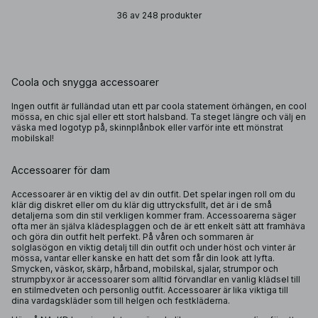
36 av 248 produkter
Coola och snygga accessoarer
Ingen outfit är fulländad utan ett par coola statement örhängen, en cool
mössa, en chic sjal eller ett stort halsband. Ta steget längre och välj en
väska med logotyp på, skinnplånbok eller varför inte ett mönstrat
mobilskal!
Accessoarer för dam
Accessoarer är en viktig del av din outfit. Det spelar ingen roll om du
klär dig diskret eller om du klär dig uttrycksfullt, det är i de små
detaljerna som din stil verkligen kommer fram. Accessoarerna säger
ofta mer än själva klädesplaggen och de är ett enkelt sätt att framhäva
och göra din outfit helt perfekt. På våren och sommaren är
solglasögon
en viktig detalj till din outfit och under höst och vinter är
mössa,
vantar
eller kanske en
hatt
det som får din look att lyfta.
Smycken, väskor, skärp, hårband, mobilskal, sjalar, strumpor och
strumpbyxor är accessoarer som alltid förvandlar en vanlig klädsel till
en stilmedveten och personlig outfit. Accessoarer är lika viktiga till
dina vardagskläder som till helgen och festkläderna.