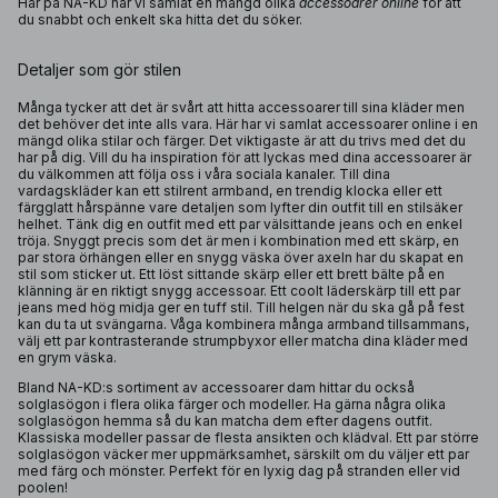
Här på NA-KD har vi samlat en mängd olika
accessoarer online
för att
du snabbt och enkelt ska hitta det du söker.
Detaljer som gör stilen
Många tycker att det är svårt att hitta accessoarer till sina kläder men
det behöver det inte alls vara. Här har vi samlat accessoarer online i en
mängd olika stilar och färger. Det viktigaste är att du trivs med det du
har på dig. Vill du ha inspiration för att lyckas med dina accessoarer är
du välkommen att följa oss i våra sociala kanaler. Till dina
vardagskläder kan ett stilrent armband, en trendig klocka eller ett
färgglatt hårspänne vare detaljen som lyfter din outfit till en stilsäker
helhet. Tänk dig en outfit med ett par välsittande jeans och en enkel
tröja. Snyggt precis som det är men i kombination med ett skärp, en
par stora örhängen eller en snygg väska över axeln har du skapat en
stil som sticker ut. Ett löst sittande skärp eller ett brett bälte på en
klänning är en riktigt snygg accessoar. Ett coolt läderskärp till ett par
jeans med hög midja ger en tuff stil. Till helgen när du ska gå på fest
kan du ta ut svängarna. Våga kombinera många armband tillsammans,
välj ett par kontrasterande strumpbyxor eller matcha dina kläder med
en grym väska.
Bland NA-KD:s sortiment av accessoarer dam hittar du också
solglasögon i flera olika färger och modeller. Ha gärna några olika
solglasögon hemma så du kan matcha dem efter dagens outfit.
Klassiska modeller passar de flesta ansikten och klädval. Ett par större
solglasögon väcker mer uppmärksamhet, särskilt om du väljer ett par
med färg och mönster. Perfekt för en lyxig dag på stranden eller vid
poolen!