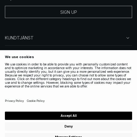
SIGN UP
KUNDTJÄNST
OM NA-KD
FÖLJ OSS
JURIDISKT
SWEDEN
|
SVENSKA