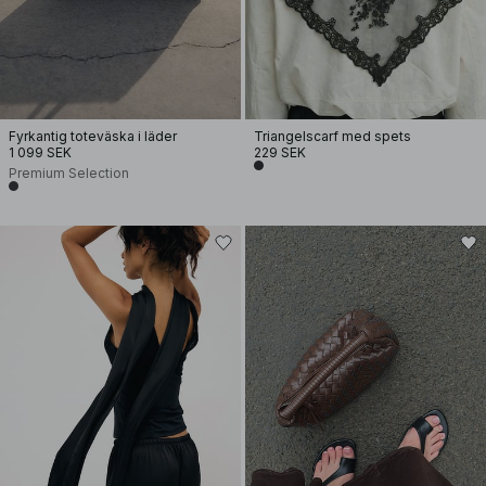
Fyrkantig toteväska i läder
Triangelscarf med spets
1 099 SEK
229 SEK
Premium Selection