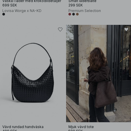
Väska i läder med krokodildetaljer
Smalt läderbälte
699 SEK
299 SEK
Lovisa Worge x NA-KD
Premium Selection
Vävd rundad handväska
Mjuk vävd tote