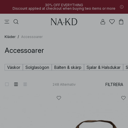
30% OFF EVERYTHING
Discount applied at checkout when buying two items or more
linne
byxor
klänningar
överdelar
mörkbruna
Kläder
/
Accessoarer
Accessoarer
Väskor
Solglasögon
Bälten & skärp
Sjalar & Halsdukar
FILTRERA
248
Alternativ