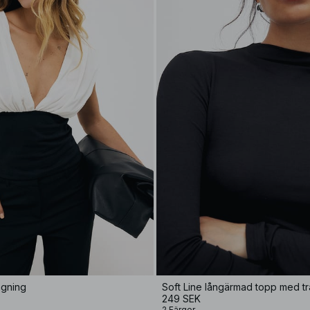
ngning
Soft Line långärmad topp med tra
249 SEK
2 Färger