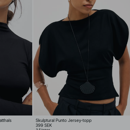
tthals
Skulptural Punto Jersey-topp
399 SEK
3 Färger