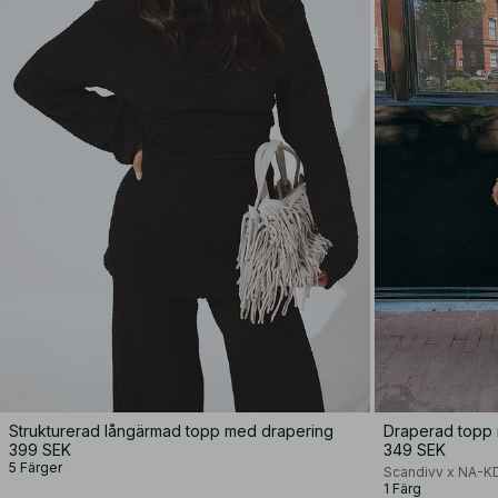
Strukturerad långärmad topp med drapering
Draperad topp
399 SEK
349 SEK
5 Färger
Scandivv x NA-K
1 Färg