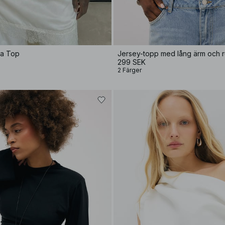
ba Top
Jersey-topp med lång ärm och r
299 SEK
2 Färger