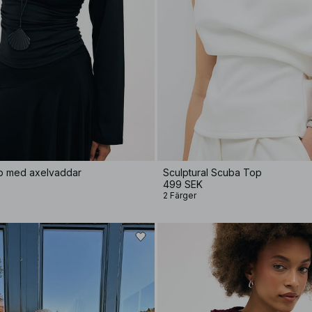
p med axelvaddar
Sculptural Scuba Top
499 SEK
2 Färger