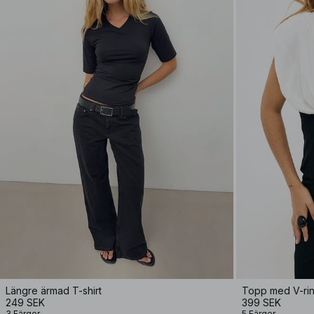
Längre ärmad T-shirt
Topp med V-ri
249 SEK
399 SEK
3 Färger
5 Färger