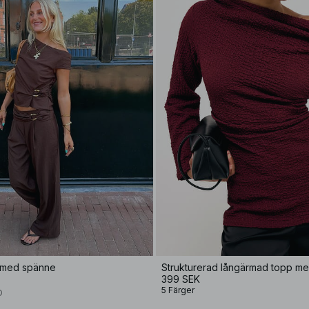
 med spänne
Strukturerad långärmad topp me
399 SEK
5 Färger
D