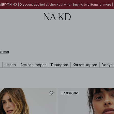
ERYTHING | Discount applied at checkout when buying two items or more
äs mer
s
Linnen
Ärmlösa toppar
Tubtoppar
Korsett-toppar
Bodysu
Bästsäljare