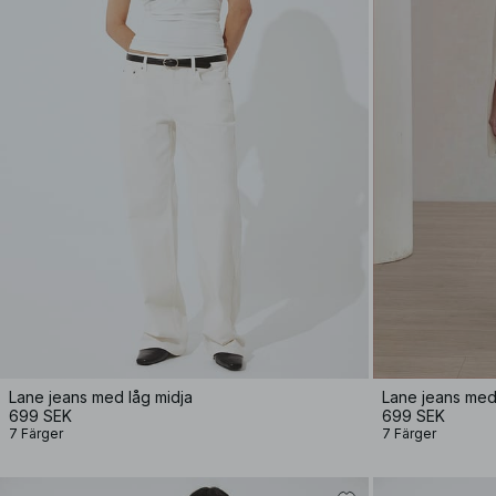
Lane jeans med låg midja
Lane jeans med
699 SEK
699 SEK
7 Färger
7 Färger