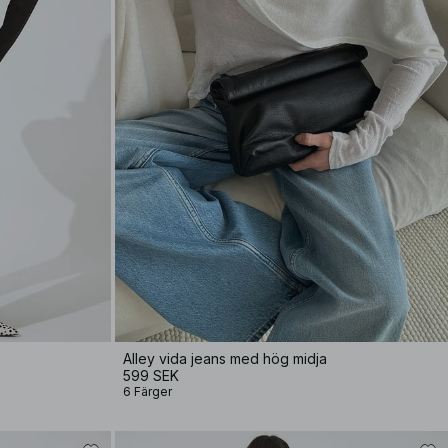
Alley vida jeans med hög midja
599 SEK
6 Färger