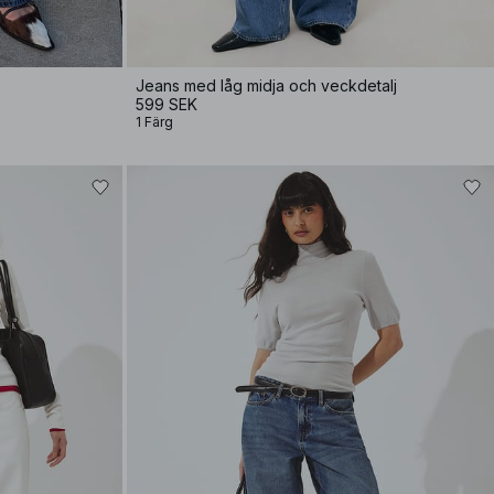
Jeans med låg midja och veckdetalj
599 SEK
1 Färg