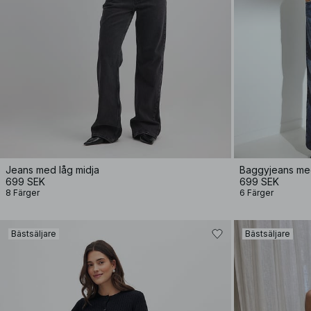
Jeans med låg midja
Baggyjeans me
699 SEK
699 SEK
8 Färger
6 Färger
Bästsäljare
Bästsäljare