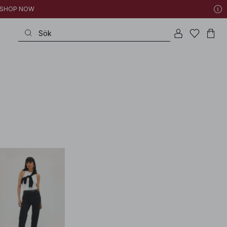
 | SHOP NOW