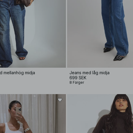
d mellanhög midja
Jeans med låg midja
699 SEK
8 Färger