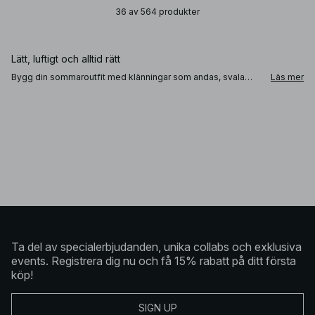
36 av 564 produkter
Lätt, luftigt och alltid rätt
Bygg din sommaroutfit med klänningar som andas, svala
Läs mer
linnen, sköna shorts och lediga set. Våra sommarkläder är
tillverkade i mjuka material och designade med avslappnade
siluetter för maximal rörelsefrihet, perfekt för allt från
stranddagar till stadsliv. En baddräkt blir dessutom ett smart
basplagg som kan bäras under dagen och stylas som body
till kvällen.
Skapa din sommaroutfit
Blanda ljusa toner med naturnära färger eller vä
Ta del av specialerbjudanden, unika collabs och exklusiva
events. Registrera dig nu och få 15% rabatt på ditt första
köp!
SIGN UP