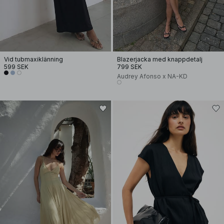
Vid tubmaxiklänning
Blazerjacka med knappdetalj
599 SEK
799 SEK
Audrey Afonso x NA-KD