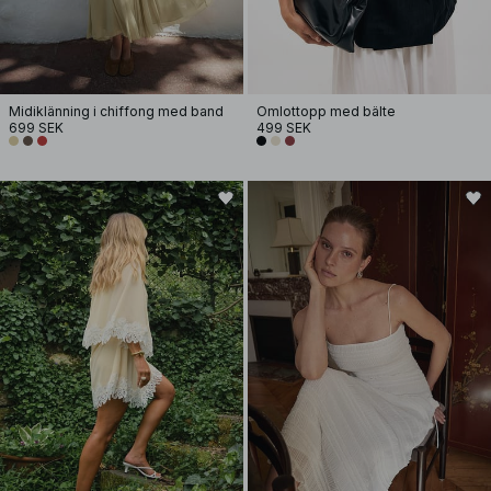
Midiklänning i chiffong med band
Omlottopp med bälte
699 SEK
499 SEK