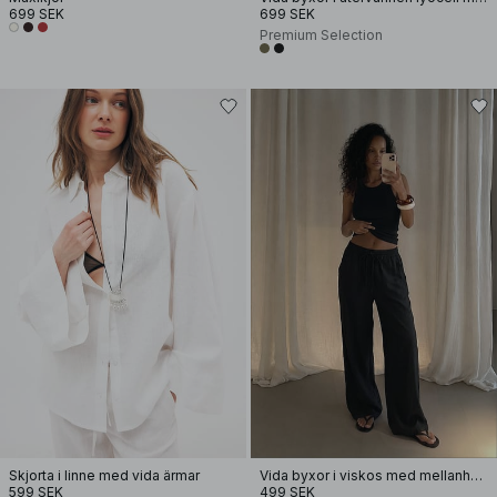
699 SEK
699 SEK
Premium Selection
Skjorta i linne med vida ärmar
Vida byxor i viskos med mellanhög midja
599 SEK
499 SEK