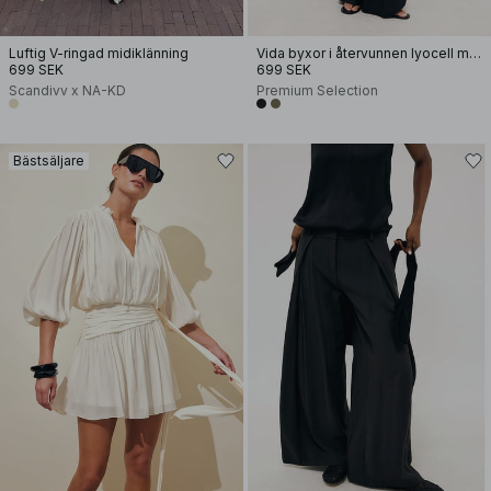
Luftig V-ringad midiklänning
Vida byxor i återvunnen lyocell med mellanhög midja
699 SEK
699 SEK
Scandivv x NA-KD
Premium Selection
Bästsäljare