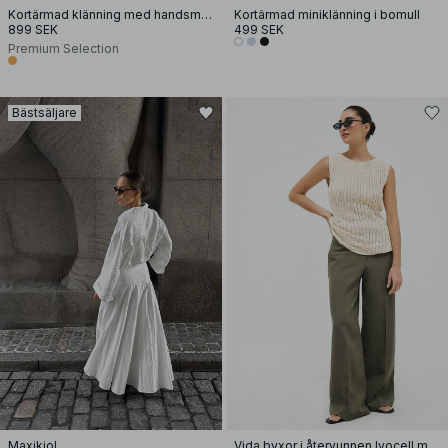
Kortärmad klänning med handsmock
Kortärmad miniklänning i bomull
899 SEK
499 SEK
Premium Selection
Bästsäljare
Maxikjol
Vida byxor i återvunnen lyocell med mellanhög midja