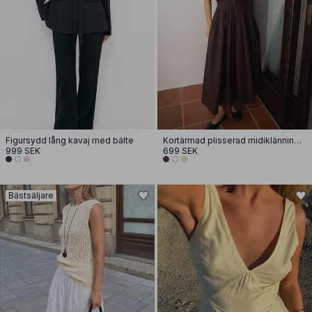
Figursydd lång kavaj med bälte
Kortärmad plisserad midiklänning i bomull
999 SEK
699 SEK
Bästsäljare