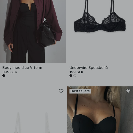
Body med djup V-form
Underwire Spetsbehå
399 SEK
199 SEK
Bästsäljare