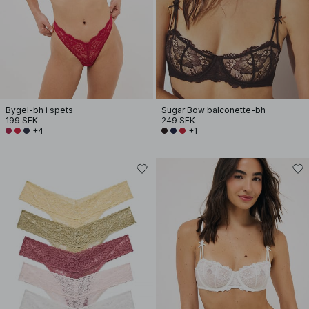
Bygel-bh i spets
Sugar Bow balconette-bh
199 SEK
249 SEK
+4
+1