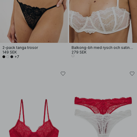
2-pack tanga trosor
Balkong-bh med rysch och satindetalj
149 SEK
279 SEK
+7