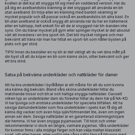
kvällen är det kul att snygga till sig med en vadderad version. Har du
på dig en axelbandslös klänning är det snyggast att använda en bh
utan axelband. En tröja eller en klänning med bardot-skärning är
mycket populär och då passar också en axelbandslös bh allra bäst. En
bh utan axelband är också snygg att använda när du har en halterneck
eller en tubtopp, helt enkelt för att de är snyggast när bh-banden inte
syns. Om du tränar mycket på gym eller springer mycket är det absolut
värt att investera i en bra
sport-bh
. Det blir mycket roligare och mer
bekvämt att träna när man har hittat en sport-bh som håller bysten på
plats och ger stöd.
TIPS! Innan du beställer en ny bh är det viktigt att du vet dina mått på
din byst så att du köper en bh som känns skön, sitter bekvämt och ger
ett bra stöd.
Satsa på bekväma underkläder och nattkläder för damer
Att ha bra underkläder i byrålådan är ett måste för att du som kvinna
ska känna dig bekväm. Bland våra sköna underkläder hittar du
matchande
trosor
och bh:ar och härliga snygga
nattkläder
. Oavsett
vilken typ av underkläder dam du föredrar hittar du dem här på NA-KD.
Vi har ljuvliga och erotiska underkläder för speciella tillfällen. Att ha
sexiga damunderkläder som fina underkläder i spets kan få dig att
känna dig vacker och även höja självförtroendet lite, även om ingen
annan ser dem. Sexiga nattkläder är en garanterad stämningshöjare
där hemma. Vi har även snygga pyjamasset. Till höst och vinter
rekommenderar vi dock en längre, varmare pyjamas. Våra underkläder
för kvinnor finns i alla möjliga färger och kan välja mellan klassiskt
svart, vitt eller beige, eller varför inte våga sätta färg på tillvaron med