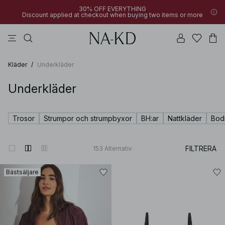
30% OFF EVERYTHING
Discount applied at checkout when buying two items or more
linne
byxor
klänningar
bruna
överdelar
Kläder
/
Underkläder
Underkläder
Trosor
Strumpor och strumpbyxor
BH:ar
Nattkläder
Bod
FILTRERA
153
Alternativ
Bästsäljare