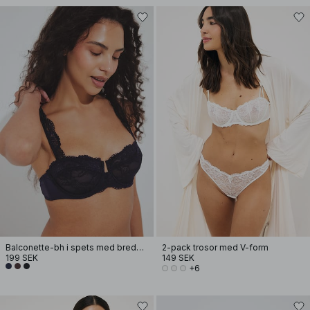
Balconette-bh i spets med breda band
2-pack trosor med V-form
199 SEK
149 SEK
+6