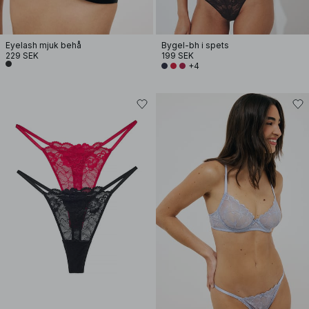
Eyelash mjuk behå
Bygel-bh i spets
229 SEK
199 SEK
+4