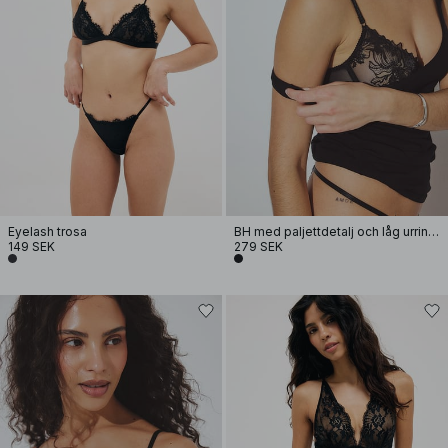
Eyelash trosa
BH med paljettdetalj och låg urringning
149 SEK
279 SEK