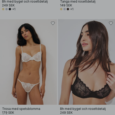
Bh med bygel och rosettdetalj
Tanga med rosettdetalj
249 SEK
149 SEK
+1
+1
Trosa med spetsblomma
Bh med bygel och rosettdetalj
179 SEK
249 SEK