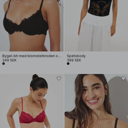
Bygel-bh med blomsterbroderi och smala band
Spetsbody
349 SEK
399 SEK