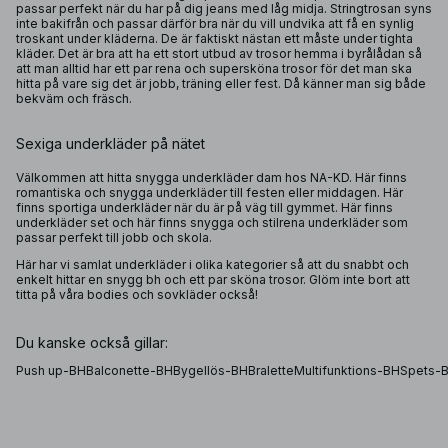
passar perfekt när du har på dig jeans med låg midja. Stringtrosan syns
inte bakifrån och passar därför bra när du vill undvika att få en synlig
troskant under kläderna. De är faktiskt nästan ett måste under tighta
kläder. Det är bra att ha ett stort utbud av trosor hemma i byrålådan så
att man alltid har ett par rena och supersköna trosor för det man ska
hitta på vare sig det är jobb, träning eller fest. Då känner man sig både
bekväm och fräsch.
Sexiga underkläder på nätet
Välkommen att hitta snygga underkläder dam hos NA-KD. Här finns
romantiska och snygga underkläder till festen eller middagen. Här
finns sportiga underkläder när du är på väg till gymmet. Här finns
underkläder set och här finns snygga och stilrena underkläder som
passar perfekt till jobb och skola.
Här har vi samlat underkläder i olika kategorier så att du snabbt och
enkelt hittar en snygg bh och ett par sköna trosor. Glöm inte bort att
titta på våra
bodies
och
sovkläder
också!
Du kanske också gillar:
Push up-BH
Balconette-BH
Bygellös-BH
Bralette
Multifunktions-BH
Spets-