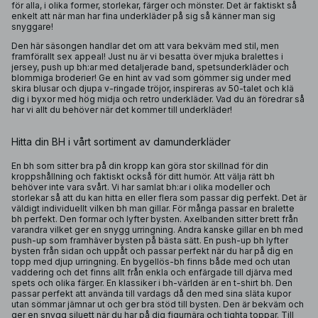
för alla, i olika former, storlekar, färger och mönster. Det är faktiskt så
enkelt att när man har fina underkläder på sig så känner man sig
snyggare!
Den här säsongen handlar det om att vara bekväm med stil, men
framförallt sex appeal! Just nu är vi besatta över mjuka bralettes i
jersey, push up bh:ar med detaljerade band, spetsunderkläder och
blommiga broderier! Ge en hint av vad som gömmer sig under med
skira blusar och djupa v-ringade tröjor, inspireras av 50-talet och klä
dig i byxor med hög midja och retro underkläder. Vad du än föredrar så
har vi allt du behöver när det kommer till underkläder!
Hitta din BH i vårt sortiment av damunderkläder
En bh som sitter bra på din kropp kan göra stor skillnad för din
kroppshållning och faktiskt också för ditt humör. Att välja rätt bh
behöver inte vara svårt. Vi har samlat
bh:ar
i olika modeller och
storlekar så att du kan hitta en eller flera som passar dig perfekt. Det är
väldigt individuellt vilken bh man gillar. För många passar en
bralette
bh
perfekt. Den formar och lyfter bysten. Axelbanden sitter brett från
varandra vilket ger en snygg urringning. Andra kanske gillar en bh med
push-up som framhäver bysten på bästa sätt. En
push-up bh
lyfter
bysten från sidan och uppåt och passar perfekt när du har på dig en
topp med djup urringning. En
bygellös-bh
finns både med och utan
vaddering och det finns allt från enkla och enfärgade till djärva med
spets och olika färger. En klassiker i bh-världen är en t-shirt bh. Den
passar perfekt att använda till vardags då den med sina släta kupor
utan sömmar jämnar ut och ger bra stöd till bysten. Den är bekväm och
ger en snygg siluett när du har på dig figurnära och tighta toppar. Till