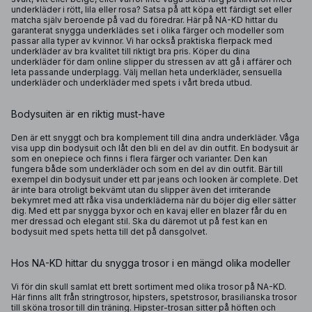
underkläder i rött, lila eller rosa? Satsa på att köpa ett färdigt set eller
matcha själv beroende på vad du föredrar. Här på NA-KD hittar du
garanterat snygga underklädes set i olika färger och modeller som
passar alla typer av kvinnor. Vi har också praktiska flerpack med
underkläder av bra kvalitet till riktigt bra pris. Köper du dina
underkläder för dam online slipper du stressen av att gå i affärer och
leta passande underplagg. Välj mellan heta underkläder, sensuella
underkläder och underkläder med spets i vårt breda utbud.
Bodysuiten är en riktig must-have
Den är ett snyggt och bra komplement till dina andra underkläder. Våga
visa upp din bodysuit och låt den bli en del av din outfit. En bodysuit är
som en onepiece och finns i flera färger och varianter. Den kan
fungera både som underkläder och som en del av din outfit. Bär till
exempel din bodysuit under ett par jeans och looken är complete. Det
är inte bara otroligt bekvämt utan du slipper även det irriterande
bekymret med att råka visa underkläderna när du böjer dig eller sätter
dig. Med ett par snygga byxor och en kavaj eller en blazer får du en
mer dressad och elegant stil. Ska du däremot ut på fest kan en
bodysuit med spets hetta till det på dansgolvet.
Hos NA-KD hittar du snygga trosor i en mängd olika modeller
Vi för din skull samlat ett brett sortiment med olika trosor på NA-KD.
Här finns allt från
stringtrosor
,
hipsters
, spetstrosor,
brasilianska trosor
till sköna trosor till din träning. Hipster-trosan sitter på höften och