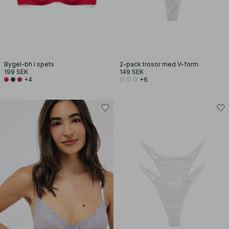
Bygel-bh i spets
2-pack trosor med V-form
199 SEK
149 SEK
+4
+6