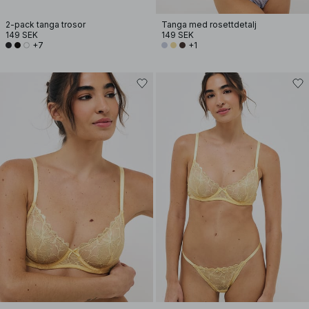
2-pack tanga trosor
Tanga med rosettdetalj
149 SEK
149 SEK
+7
+1