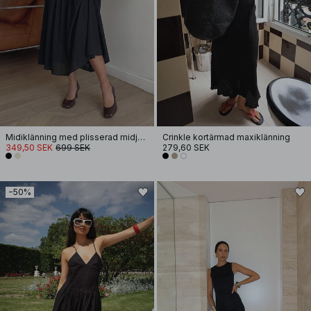
Midiklänning med plisserad midja och V-ringning
Crinkle kortärmad maxiklänning
349,50 SEK
699 SEK
279,60 SEK
−50%