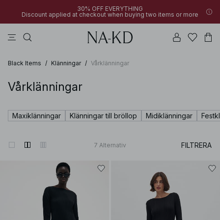
30% OFF EVERYTHING
Discount applied at checkout when buying two items or more
byxor
toppar
klänningar
bruna
överdelar
Black Items
/
Klänningar
/
Vårklänningar
Vårklänningar
Maxiklänningar
Klänningar till bröllop
Midiklänningar
Festk
FILTRERA
7
Alternativ