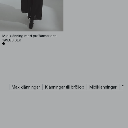
Midiklänning med puffärmar och smockdetalj
199,80 SEK
Maxiklänningar
Klänningar till bröllop
Midiklänningar
Fes