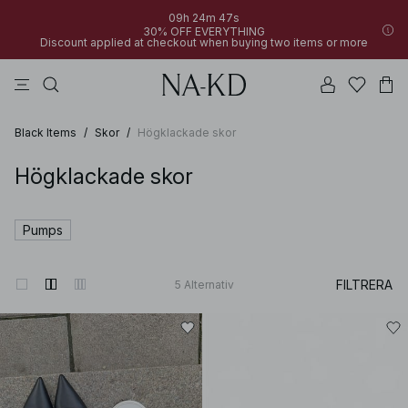
09h 24m 47s
30% OFF EVERYTHING
Discount applied at checkout when buying two items or more
linne
byxor
toppar
klänningar
bruna
Black Items
/
Skor
/
Högklackade skor
Högklackade skor
Pumps
FILTRERA
5
Alternativ