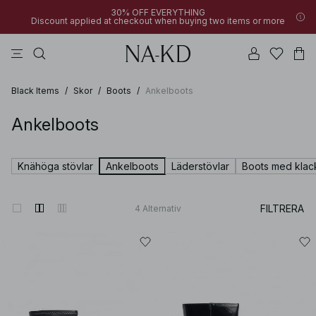
30% OFF EVERYTHING
Discount applied at checkout when buying two items or more
byxor
klänningar
pärlemo
överdelar
mörkbruna
Black Items
/
Skor
/
Boots
/
Ankelboots
Ankelboots
Knähöga stövlar
Ankelboots
Läderstövlar
Boots med klac
FILTRERA
4
Alternativ