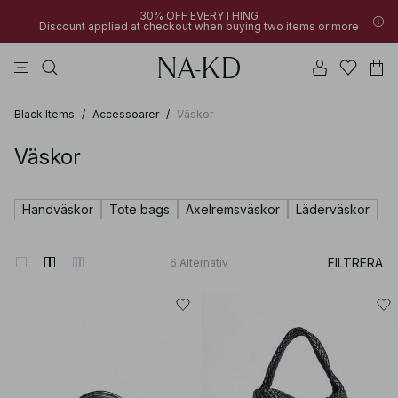
30% OFF EVERYTHING
Discount applied at checkout when buying two items or more
långärmade toppar
linne
byxor
klänningar
överdelar
Black Items
/
Accessoarer
/
Väskor
Väskor
Handväskor
Tote bags
Axelremsväskor
Läderväskor
FILTRERA
6
Alternativ