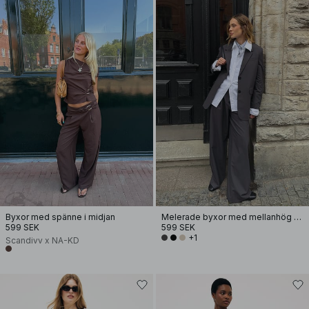
Byxor med spänne i midjan
Melerade byxor med mellanhög midja
599 SEK
599 SEK
+1
Scandivv x NA-KD