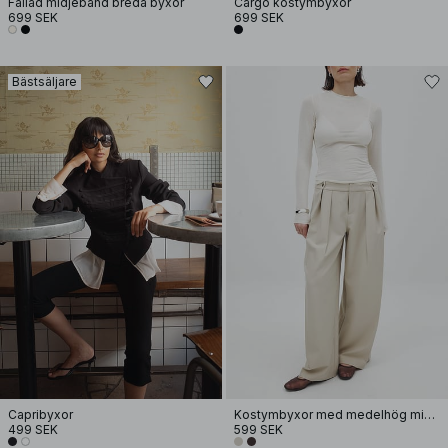
Fållad midjeband breda byxor
Cargo kostymbyxor
699 SEK
699 SEK
Bästsäljare
Capribyxor
Kostymbyxor med medelhög midja
499 SEK
599 SEK