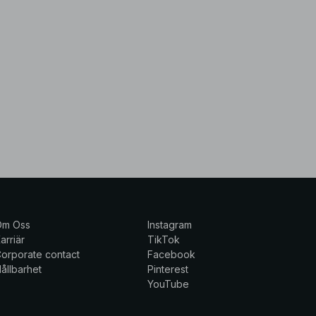
Om Oss
Instagram
arriär
TikTok
orporate contact
Facebook
ållbarhet
Pinterest
YouTube