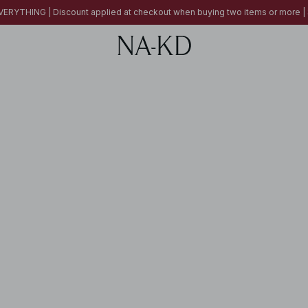
ERYTHING | Discount applied at checkout when buying two items or more