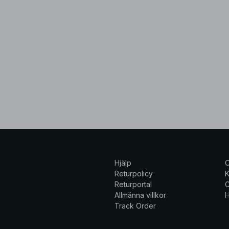
Hjälp
Returpolicy
K
Returportal
C
Allmänna villkor
H
Track Order