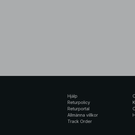
Hjälp
Returpolicy
K
Returportal
C
Allmänna villkor
H
Track Order