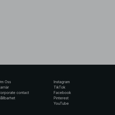
Om Oss
Instagram
arriär
TikTok
orporate contact
Facebook
ållbarhet
Pinterest
YouTube