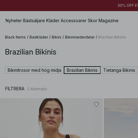
30% OFF EV
Nyheter
Bästsäljare
Kläder
Accessoarer
Skor
Magazine
Black Items
/
Badkläder
/
Bikini
/
Bikininederdelar
/
Brazilian Bikinis
Brazilian Bikinis
Visa alla
Visa alla
Visa alla
Shorts
Klänningar
Väskor
Lågskor
Badkläder
Bikinitrosor med hög midja
Brazilian Bikinis
Tietanga Bikinis
Toppar
Smycken
Högklackade skor
Underkläder
Tröjor
Solglasögon
Läderskor
Sets
FILTRERA
2
Alternativ
Skjortor & Blusar
Bälten & skärp
Boots
Premium Selection
Kappor & Jackor
Sjalar & Halsdukar
Kommer snart
Blazers
Hattar & Kepsar
Specialpriser
Byxor
Håraccessoarer
Jeans
Handskar
Kjolar