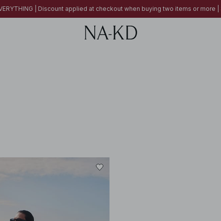
ERYTHING | Discount applied at checkout when buying two items or more