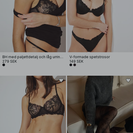
BH med paljettdetalj och låg urringning
V-formade spetstrosor
279 SEK
149 SEK