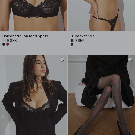
Balconette-bh med spets
3-pack tanga
229 SEK
199 SEK