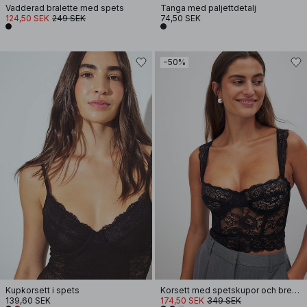
Vadderad bralette med spets
Tanga med paljettdetalj
124,50 SEK
249 SEK
74,50 SEK
−50%
Kupkorsett i spets
Korsett med spetskupor och breda band
139,60 SEK
174,50 SEK
349 SEK