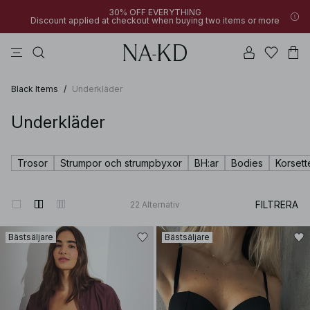
30% OFF EVERYTHING
Discount applied at checkout when buying two items or more
långärmade toppar
linne
byxor
klänningar
överdelar
Black Items
/
Underkläder
Underkläder
Trosor
Strumpor och strumpbyxor
BH:ar
Bodies
Korsett
FILTRERA
22
Alternativ
Bästsäljare
Bästsäljare