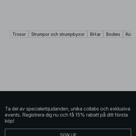
Trosor
Strumpor och strumpbyxor
BH:ar
Bodies
Korse
Ta del av specialerbjudanden, unika collabs och exklusiva
events. Registrera dig nu och få 15% rabatt på ditt första
köp!
SIGN UP