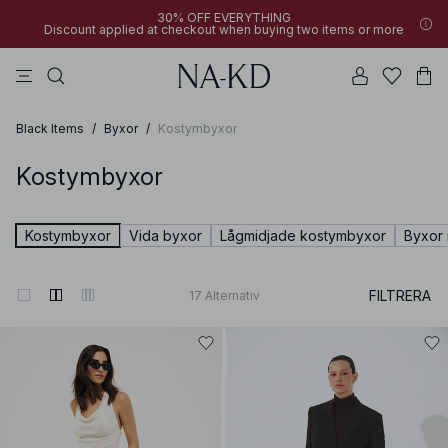
30% OFF EVERYTHING
Discount applied at checkout when buying two items or more
linne
toppar
byxor
bruna
svarta
Black Items
/
Byxor
/
Kostymbyxor
Kostymbyxor
Kostymbyxor
Vida byxor
Lågmidjade kostymbyxor
Byxor
FILTRERA
17
Alternativ