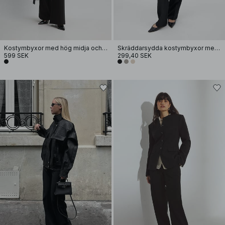
Kostymbyxor med hög midja och vida ben
Skräddarsydda kostymbyxor med mellanhög midja
599 SEK
299,40 SEK