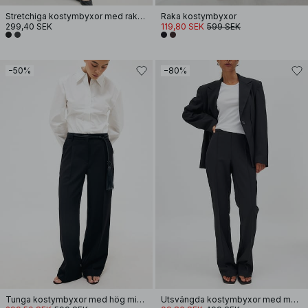
Stretchiga kostymbyxor med rakt ben
Raka kostymbyxor
299,40 SEK
119,80 SEK
599 SEK
−50%
−80%
Tunga kostymbyxor med hög midja
Utsvängda kostymbyxor med mellanhög midja