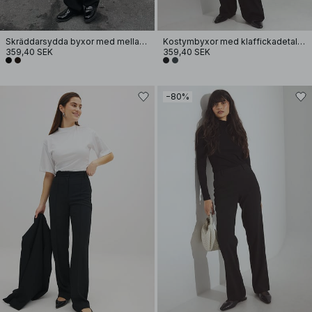
Skräddarsydda byxor med mellanhög midja
Kostymbyxor med klaffickadetaljer
359,40 SEK
359,40 SEK
−80%