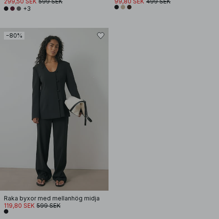
299,50 SEK
599 SEK
99,80 SEK
499 SEK
+3
−80%
Raka byxor med mellanhög midja
119,80 SEK
599 SEK