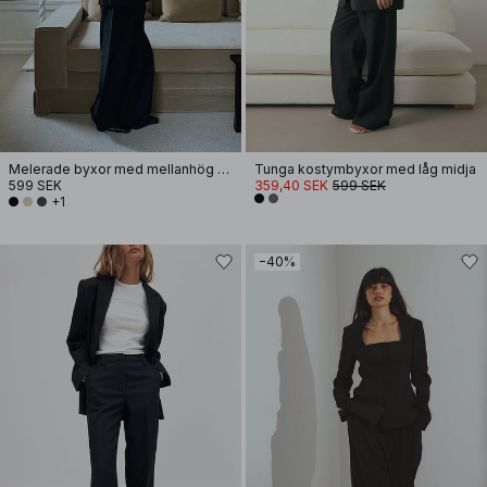
Melerade byxor med mellanhög midja
Tunga kostymbyxor med låg midja
599 SEK
359,40 SEK
599 SEK
+1
−40%