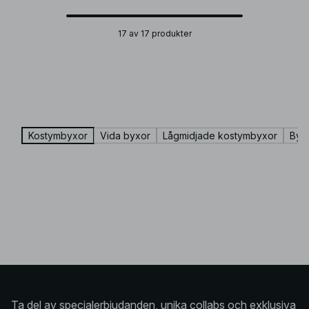
17 av 17 produkter
Kostymbyxor
Vida byxor
Lågmidjade kostymbyxor
Byx
Ta del av specialerbjudanden, unika collabs och exklusiva