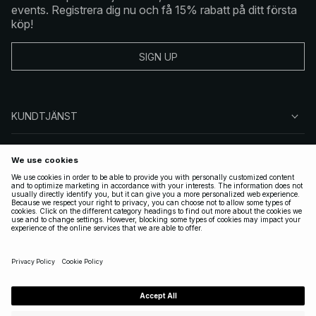
events. Registrera dig nu och få 15% rabatt på ditt första
köp!
SIGN UP
KUNDTJÄNST
OM NA-KD
FÖLJ OSS
JURIDISKT
SWEDEN
|
SVENSKA