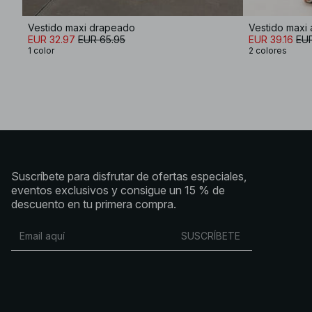
Vestido maxi drapeado
Vestido maxi 
EUR 32.97
EUR 65.95
EUR 39.16
EUR
1 color
2 colores
Suscríbete para disfrutar de ofertas especiales,
eventos exclusivos y consigue un 15 % de
descuento en tu primera compra.
SUSCRÍBETE