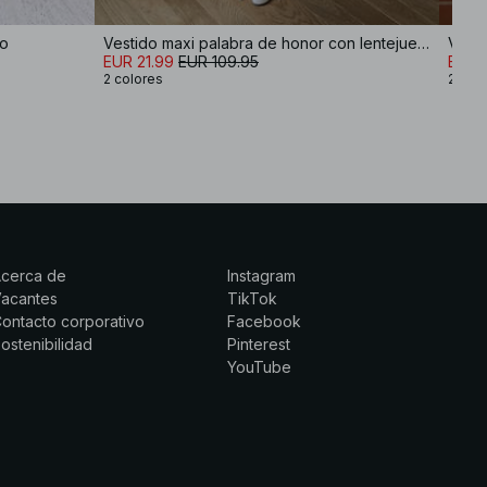
lo
Vestido maxi palabra de honor con lentejuelas
Vesti
EUR 21.99
EUR 109.95
EUR 5
2 colores
2 col
Acerca de
Instagram
Vacantes
TikTok
ontacto corporativo
Facebook
ostenibilidad
Pinterest
YouTube