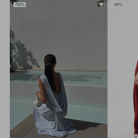
-50%
-30%