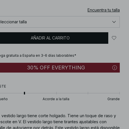
Encuentra tu talla
leccionar talla
AÑADIR AL CARRITO
ega gratuita a España en 3-6 días laborables*
30% OFF EVERYTHING
STE
ueño
Acorde a la talla
Grande
 vestido largo tiene corte holgado. Tiene un toque de raso y
scote en V. El vestido largo tiene tirantes ajustables con
lle de autocierre por detrás. Este vestido largo está disponible