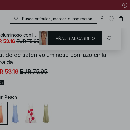
Vestido de satén voluminoso con lazo en la espalda
AÑADIR AL CARRITO
KD
/
Vestidos
/
Vestidos largos
R 53.16
EUR 75.95
stido de satén voluminoso con lazo en la
palda
R 53.16
EUR 75.95
0%
or
:
Peach