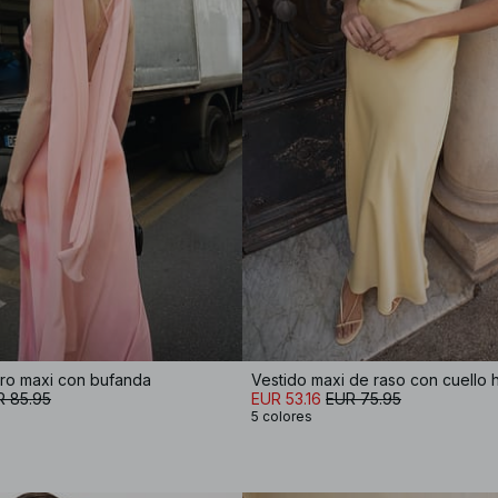
ero maxi con bufanda
Vestido maxi de raso con cuello h
R 85.95
EUR 53.16
EUR 75.95
5 colores