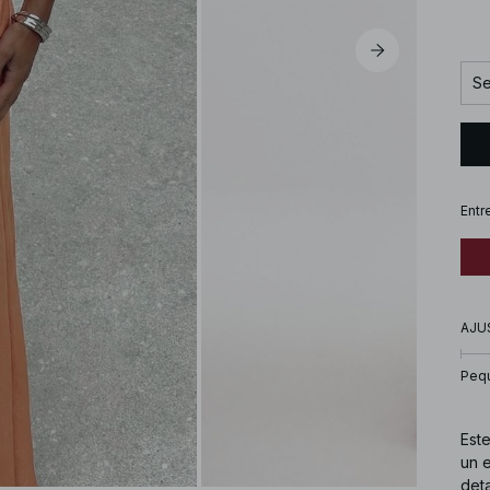
Se
Entr
AJU
Peq
Este
un e
deta