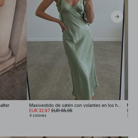
alter
Maxivestido de satén con volantes en los hombros
Miniv
EUR 32.97
EUR 65.95
EUR 
4 colores
3 col