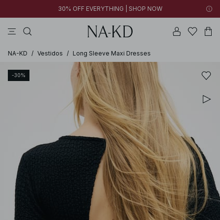
30% OFF EVERYTHING | SHOP NOW
vestidos
pantalones
tops
poliésteres
collar
NA-KD
/
Vestidos
/
Long Sleeve Maxi Dresses
-30%