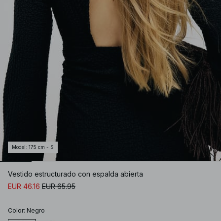
Model
:
175 cm - S
Vestido estructurado con espalda abierta
EUR 46.16
EUR 65.95
Color
:
Negro