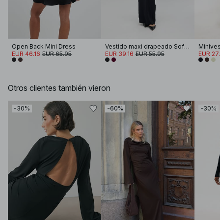
Open Back Mini Dress
Vestido maxi drapeado Soft Line
Minives
EUR 46.16
EUR 65.95
EUR 39.16
EUR 55.95
EUR 27
Otros clientes también vieron
-30%
-60%
-30%