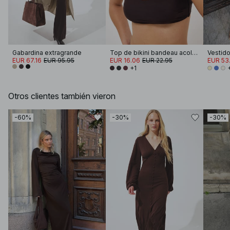
Gabardina extragrande
Top de bikini bandeau acolchado
EUR 67.16
EUR 95.95
EUR 16.06
EUR 22.95
EUR 53.
+1
Otros clientes también vieron
-60%
-30%
-30%