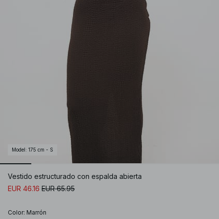
Model
:
175 cm - S
Vestido estructurado con espalda abierta
EUR 46.16
EUR 65.95
Color
:
Marrón