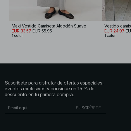
Maxi Vestido Camiseta Algodón Suave
Vestido cami
EUR 33.57
EUR 55.95
EUR 24.97
EU
1 color
1 color
Suscríbete para disfrutar de ofertas especiales,
eventos exclusivos y consigue un 15 % de
descuento en tu primera compra.
SUSCRÍBETE