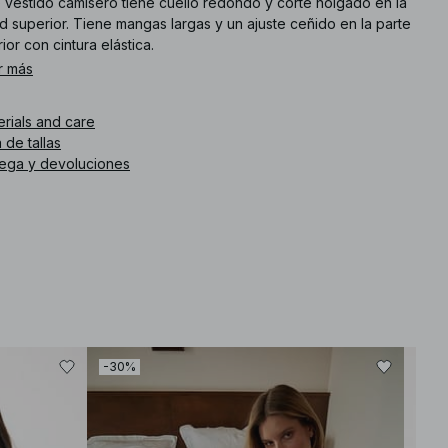
e vestido camisero tiene cuello redondo y corte holgado en la
d superior. Tiene mangas largas y un ajuste ceñido en la parte
rior con cintura elástica.
r más
. de artículo
:
1100-013541-0138
erials and care
 de tallas
rega y devoluciones
-30%
-30