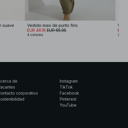
ón suave
Vestido maxi de punto fino
Vesti
EUR 46.16
EUR 65.95
EUR 
4 colores
2 col
Acerca de
Instagram
Vacantes
TikTok
ontacto corporativo
Facebook
ostenibilidad
Pinterest
YouTube