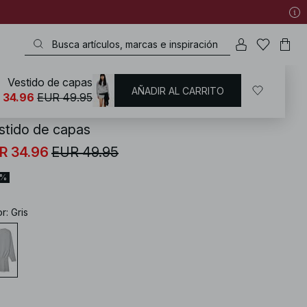
Vestido de capas
AÑADIR AL CARRITO
KD
/
Vestidos
/
Vestidos de noche
/
Sweatshirt Dresses
 34.96
EUR 49.95
stido de capas
R 34.96
EUR 49.95
0%
or
:
Gris