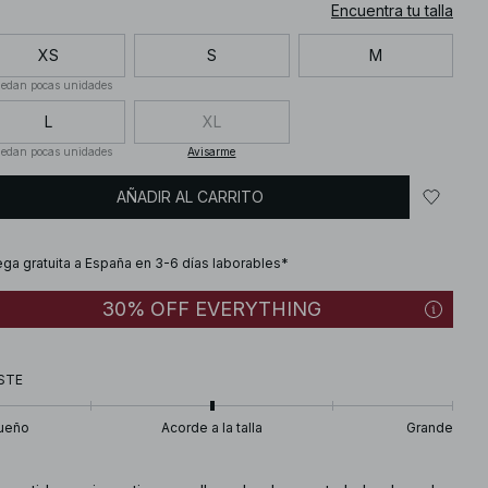
Encuentra tu talla
XS
S
M
edan pocas unidades
L
XL
edan pocas unidades
Avisarme
AÑADIR AL CARRITO
ega gratuita a España en 3-6 días laborables*
30% OFF EVERYTHING
STE
ueño
Acorde a la talla
Grande