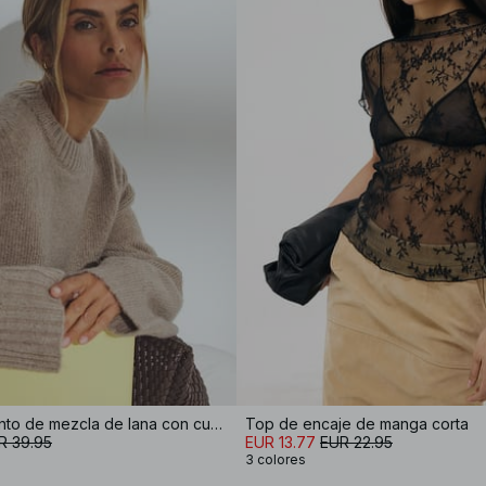
Jersey de punto de mezcla de lana con cuello redondo
Top de encaje de manga corta
R 39.95
EUR 13.77
EUR 22.95
3 colores