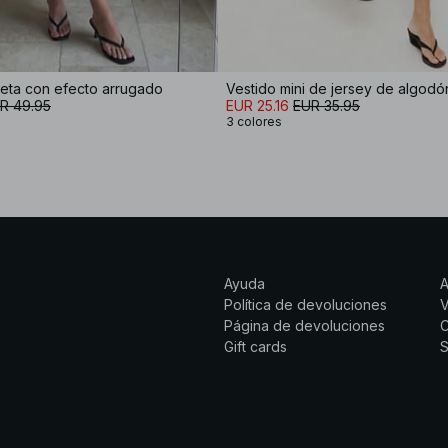
seta con efecto arrugado
Vestido mini de jersey de algod
R 49.95
EUR 25.16
EUR 35.95
3 colores
Ayuda
Política de devoluciones
Página de devoluciones
C
Gift cards
S