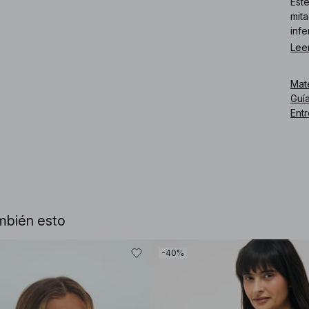
Est
mita
infe
Lee
Núm
Mat
Guía
Ent
mbién esto
-40%