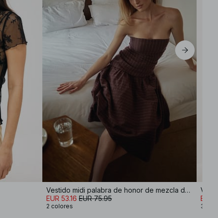
Vestido midi palabra de honor de mezcla de lino
EUR 53.16
EUR 75.95
EUR 3
2 colores
3 col