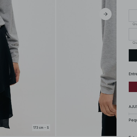
Qu
Qu
Entr
AJU
Peq
173 cm - S