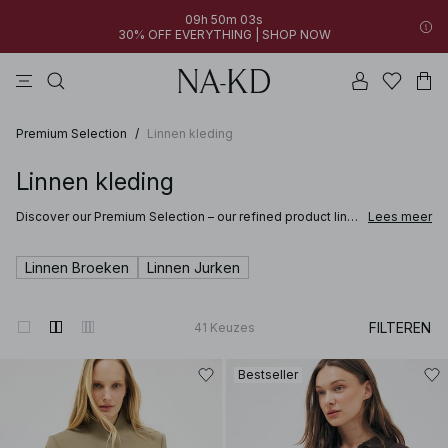
09h 50m 02s
30% OFF EVERYTHING | SHOP NOW
jurken
broeken
tops
bruine
zwarte
Premium Selection
/
Linnen kleding
Linnen kleding
Discover our Premium Selection – our refined product line
Lees meer
where softness meets sophistication and craftsmanship
elevates every detail. Selected for their quality and feel,
these pieces are designed to bring comfort and refined
Linnen Broeken
Linnen Jurken
style to your wardrobe.
Discover clothing and accessories made from fine materials such as suede,
FILTEREN
41
Keuzes
Bestseller