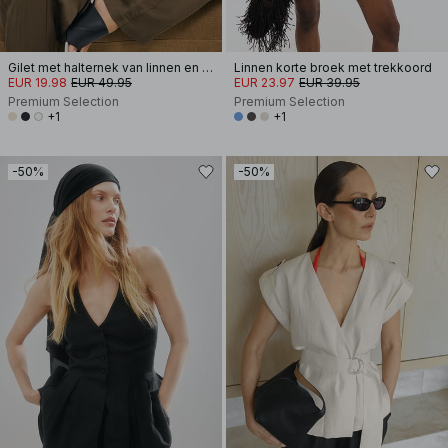
Gilet met halternek van linnen en lyocellmix
Linnen korte broek met trekkoord
EUR 19.98
EUR 49.95
EUR 23.97
EUR 39.95
Premium Selection
Premium Selection
+1
+1
-50%
-50%