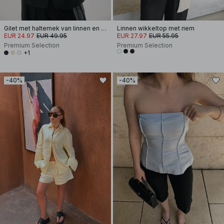
Gilet met halternek van linnen en lyocellmix
Linnen wikkeltop met riem
EUR 24.97
EUR 49.95
EUR 27.97
EUR 55.95
Premium Selection
Premium Selection
+1
-40%
-40%