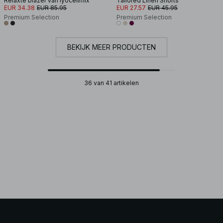
Relaxte blazer van lyocellmix
Tailored Linen Shorts
EUR 34.38
EUR 85.95
EUR 27.57
EUR 45.95
Premium Selection
Premium Selection
BEKIJK MEER PRODUCTEN
36 van 41 artikelen