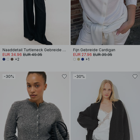
Naaddetail Turtleneck Gebreide Trui
Fijn Gebreide Cardigan
EUR 34.96
EUR 49.95
EUR 27.96
EUR 39.95
+2
+1
-30%
-30%