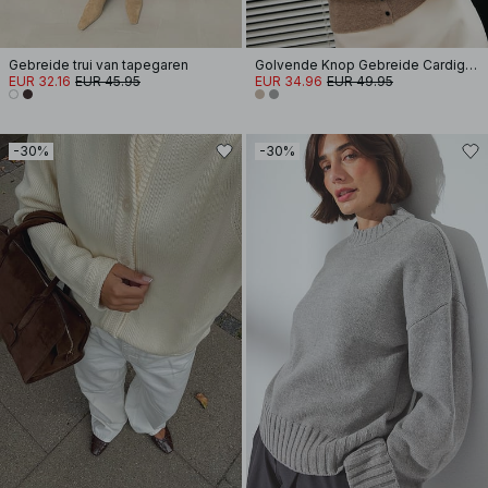
Gebreide trui van tapegaren
Golvende Knop Gebreide Cardigan
EUR 32.16
EUR 45.95
EUR 34.96
EUR 49.95
-30%
-30%