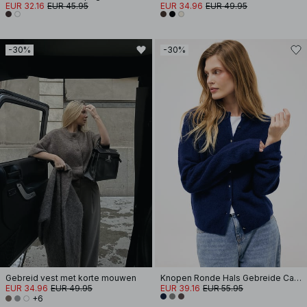
EUR 32.16
EUR 45.95
EUR 34.96
EUR 49.95
-30%
-30%
Gebreid vest met korte mouwen
Knopen Ronde Hals Gebreide Cardigan
EUR 34.96
EUR 49.95
EUR 39.16
EUR 55.95
+6