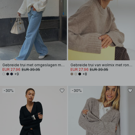
Gebreide trui met omgeslagen mouwen
Gebreide trui van wolmix met ronde hals
EUR 27.96
EUR 39.95
EUR 27.96
EUR 39.95
+9
+8
-30%
-30%