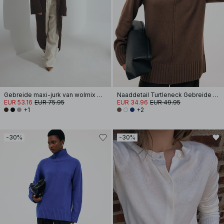
Gebreide maxi-jurk van wolmix met vest
Naaddetail Turtleneck Gebreide Trui
EUR 53.16
EUR 75.95
EUR 34.96
EUR 49.95
+1
+2
-30%
-30%