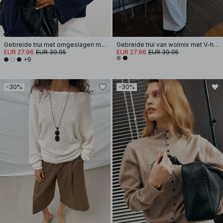
Gebreide trui met omgeslagen mouwen
Gebreide trui van wolmix met V-hals
EUR 27.96
EUR 39.95
EUR 27.96
EUR 39.95
+9
-30%
-30%