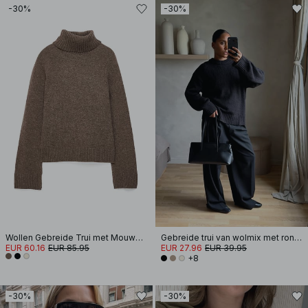
-30%
-30%
Wollen Gebreide Trui met Mouwsplit
Gebreide trui van wolmix met ronde hals
EUR 60.16
EUR 85.95
EUR 27.96
EUR 39.95
+8
-30%
-30%