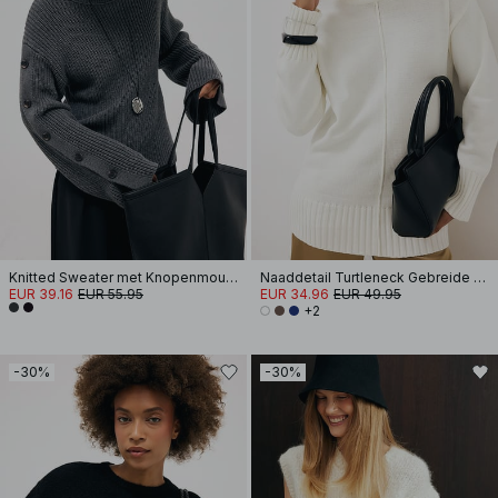
Knitted Sweater met Knopenmouwen
Naaddetail Turtleneck Gebreide Trui
EUR 39.16
EUR 55.95
EUR 34.96
EUR 49.95
+2
-30%
-30%