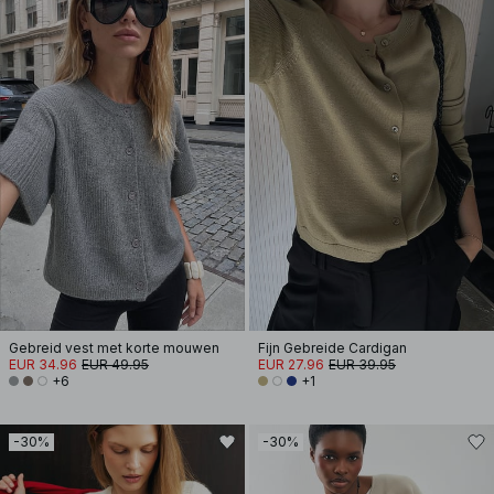
Gebreid vest met korte mouwen
Fijn Gebreide Cardigan
EUR 34.96
EUR 49.95
EUR 27.96
EUR 39.95
+6
+1
-30%
-30%