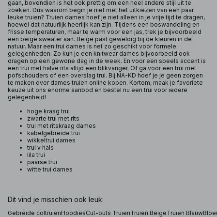
gaan, bovendien is het ook prettig om een heel andere stijl uit te
zoeken. Dus waarom begin je niet met het uitkiezen van een paar
leuke truien? Truien dames hoef je niet alleen in je vrije tijd te dragen,
hoewel dat natuurlijk heerlijk kan zijn. Tijdens een boswandeling en
frisse temperaturen, maar te warm voor een jas, trek je bijvoorbeeld
een beige sweater aan. Beige past geweldig bij de kleuren in de
natuur. Maar een trui dames is net zo geschikt voor formele
gelegenheden. Zo kun je een knitwear dames bijvoorbeeld ook
dragen op een gewone dag in de week. En voor een speels accent is
een trui met halve rits altijd een blikvanger. Of ga voor een trui met
pofschouders of een overslag trui. Bij NA-KD hoef je je geen zorgen
te maken over dames truien online kopen. Kortom, maak je favoriete
keuze uit ons enorme aanbod en bestel nu een trui voor iedere
gelegenheid!
hoge kraag trui
zwarte trui met rits
trui met ritskraag dames
kabelgebreide trui
wikkeltrui dames
trui v hals
lila trui
paarse trui
witte trui dames
Dit vind je misschien ook leuk:
Gebreide coltruien
Hoodies
Cut-outs Truien
Truien Beige
Truien Blauw
Bloe