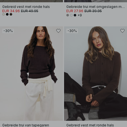
Gebreid vest met ronde hals
Gebreide trui met omgeslagen mouwen
EUR 34.96
EUR 49.95
EUR 27.96
EUR 39.95
+9
-30%
-30%
Gebreide trui van tapegaren
Gebreid vest met ronde hals