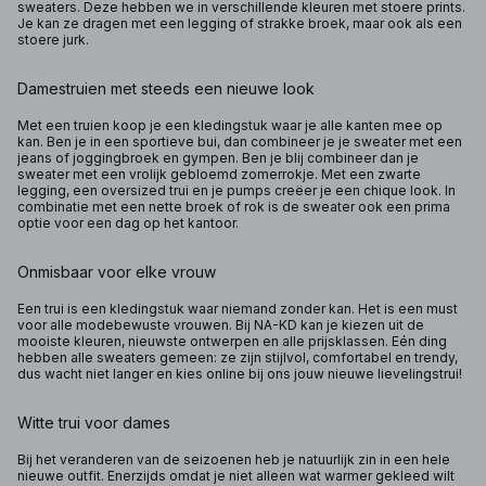
sweaters. Deze hebben we in verschillende kleuren met stoere prints.
Je kan ze dragen met een legging of strakke broek, maar ook als een
stoere jurk.
Damestruien met steeds een nieuwe look
Met een truien koop je een kledingstuk waar je alle kanten mee op
kan. Ben je in een sportieve bui, dan combineer je je sweater met een
jeans of joggingbroek en gympen. Ben je blij combineer dan je
sweater met een vrolijk gebloemd zomerrokje. Met een zwarte
legging, een oversized trui en je pumps creëer je een chique look. In
combinatie met een nette broek of rok is de sweater ook een prima
optie voor een dag op het kantoor.
Onmisbaar voor elke vrouw
Een trui is een kledingstuk waar niemand zonder kan. Het is een must
voor alle modebewuste vrouwen. Bij NA-KD kan je kiezen uit de
mooiste kleuren, nieuwste ontwerpen en alle prijsklassen. Eén ding
hebben alle sweaters gemeen: ze zijn stijlvol, comfortabel en trendy,
dus wacht niet langer en kies online bij ons jouw nieuwe lievelingstrui!
Witte trui voor dames
Bij het veranderen van de seizoenen heb je natuurlijk zin in een hele
nieuwe outfit. Enerzijds omdat je niet alleen wat warmer gekleed wilt