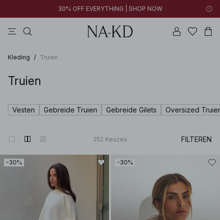
30% OFF EVERYTHING | SHOP NOW
jurken
lange mouwen tops
tops
broeken
bruine
Kleding
/
Truien
Truien
Vesten
Gebreide Truien
Gebreide Gilets
Oversized Truie
FILTEREN
252
Keuzes
-30%
-30%