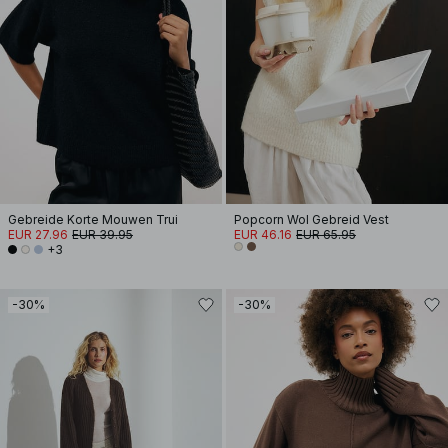
Gebreide Korte Mouwen Trui
Popcorn Wol Gebreid Vest
EUR 27.96
EUR 39.95
EUR 46.16
EUR 65.95
+3
-30%
-30%