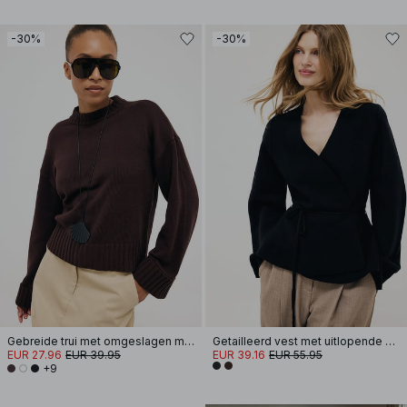
-30%
-30%
Gebreide trui met omgeslagen mouwen
Getailleerd vest met uitlopende mouwen
EUR 27.96
EUR 39.95
EUR 39.16
EUR 55.95
+9