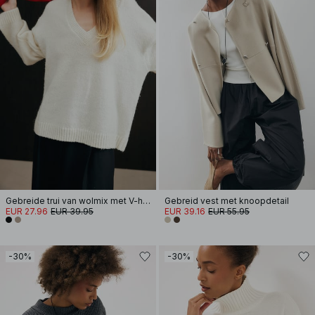
Gebreide trui van wolmix met V-hals
Gebreid vest met knoopdetail
EUR 27.96
EUR 39.95
EUR 39.16
EUR 55.95
-30%
-30%